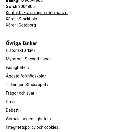
Bankgiro
900-4805
Swish
9004805
Kontakta Frälsningsarmén nära dig
Kårer i Stockholm
Kårer i Göteborg
Övriga länkar
Historiskt arkiv
›
Myrorna - Second Hand
›
Fastigheter
›
Ågesta folkhögskola
›
Tidningen Stridsropet
›
Frågor och svar
›
Press
›
Debatt
›
Anmäla oegentligheter
›
Integritetspolicy och cookies
›