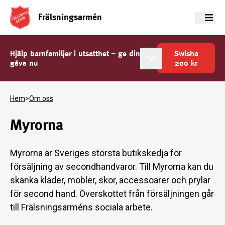
Frälsningsarmén
Meny
Hjälp barnfamiljer i utsatthet – ge din
Swisha
gåva nu
200
kr
Hem
>
Om oss
Myrorna
Myrorna är Sveriges största butikskedja för
försäljning av secondhandvaror. Till Myrorna kan du
skänka kläder, möbler, skor, accessoarer och prylar
för second hand. Överskottet från försäljningen går
till Frälsningsarméns sociala arbete.