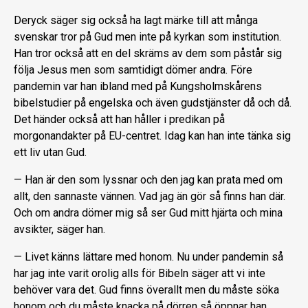
Deryck säger sig också ha lagt märke till att många
svenskar tror på Gud men inte på kyrkan som institution.
Han tror också att en del skräms av dem som påstår sig
följa Jesus men som samtidigt dömer andra. Före
pandemin var han ibland med på Kungsholmskårens
bibelstudier på engelska och även gudstjänster då och då.
Det händer också att han håller i predikan på
morgonandakter på EU-centret. Idag kan han inte tänka sig
ett liv utan Gud.
— Han är den som lyssnar och den jag kan prata med om
allt, den sannaste vännen. Vad jag än gör så finns han där.
Och om andra dömer mig så ser Gud mitt hjärta och mina
avsikter, säger han.
— Livet känns lättare med honom. Nu under pandemin så
har jag inte varit orolig alls för Bibeln säger att vi inte
behöver vara det. Gud finns överallt men du måste söka
honom och du måste knacka på dörren så öppnar han,