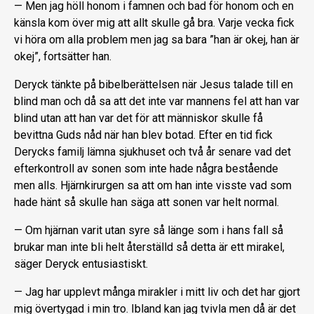
— Men jag höll honom i famnen och bad för honom och en
känsla kom över mig att allt skulle gå bra. Varje vecka fick
vi höra om alla problem men jag sa bara ”han är okej, han är
okej”, fortsätter han.
Deryck tänkte på bibelberättelsen när Jesus talade till en
blind man och då sa att det inte var mannens fel att han var
blind utan att han var det för att människor skulle få
bevittna Guds nåd när han blev botad. Efter en tid fick
Derycks familj lämna sjukhuset och två år senare vad det
efterkontroll av sonen som inte hade några bestående
men alls. Hjärnkirurgen sa att om han inte visste vad som
hade hänt så skulle han säga att sonen var helt normal.
— Om hjärnan varit utan syre så länge som i hans fall så
brukar man inte bli helt återställd så detta är ett mirakel,
säger Deryck entusiastiskt.
— Jag har upplevt många mirakler i mitt liv och det har gjort
mig övertygad i min tro. Ibland kan jag tvivla men då är det