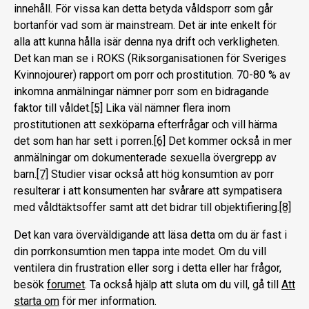
innehåll. För vissa kan detta betyda våldsporr som går
bortanför vad som är mainstream. Det är inte enkelt för
alla att kunna hålla isär denna nya drift och verkligheten.
Det kan man se i ROKS (Riksorganisationen för Sveriges
Kvinnojourer) rapport om porr och prostitution. 70-80 % av
inkomna anmälningar nämner porr som en bidragande
faktor till våldet.
[5]
Lika väl nämner flera inom
prostitutionen att sexköparna efterfrågar och vill härma
det som han har sett i porren.
[6]
Det kommer också in mer
anmälningar om dokumenterade sexuella övergrepp av
barn.
[7]
Studier visar också att hög konsumtion av porr
resulterar i att konsumenten har svårare att sympatisera
med våldtäktsoffer samt att det bidrar till objektifiering.
[8]
Det kan vara överväldigande att läsa detta om du är fast i
din porrkonsumtion men tappa inte modet. Om du vill
ventilera din frustration eller sorg i detta eller har frågor,
besök
forumet
. Ta också hjälp att sluta om du vill, gå till
Att
starta om
för mer information.