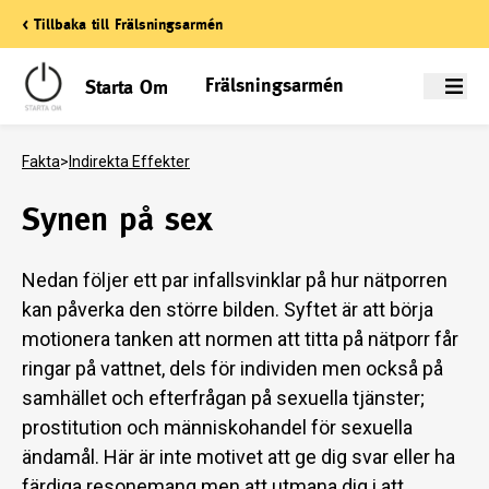
< Tillbaka till Frälsningsarmén
Frälsningsarmén
Starta Om
Meny
Fakta
>
Indirekta Effekter
Synen på sex
Nedan följer ett par infallsvinklar på hur nätporren
kan påverka den större bilden. Syftet är att börja
motionera tanken att normen att titta på nätporr får
ringar på vattnet, dels för individen men också på
samhället och efterfrågan på sexuella tjänster;
prostitution och människohandel för sexuella
ändamål. Här är inte motivet att ge dig svar eller ha
färdiga resonemang men att utmana dig i att