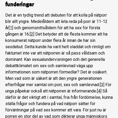
funderingar
Det är en tydlig trend att debuten för att kolla på nätporr
blir allt yngre. Medelåldern att leta reda på porr är 11-12
år
[1]
och genomsnittsåldern för att ha sex för första
gången är 16.
[2]
Det betyder att de flesta kommer att ha
konsumerat nätporr under flera år innan de har sin
sexdebut. Detta kunde ha varit helt oladdat och rimligt om
faktumet inte var att nätporren är så pass våldsam och
dominant. Kan sexualundervisningen och det generella
debattklimatet om sex och samlevnad väga upp
informationen som nätporren förmedlar? Det är osäkert.
Men vad som är säkert är att den yngre generationen
efterfrågar mer samtal om porr, sex och samlevnad.
[3]
För
unga påpekar också att nätporren är informerande.
[4]
Så
därför är det viktigt att i samtal, fria från fördömelse, kunna
ställa frågor och fundera på vad nätporr sätter för
förväntningar på vad sex kommer att vara. För just nu är
porren en stor del av vad som dikterar unga människors