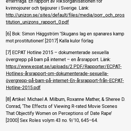
efterfråga. En rapport av Riksorganisationen for
kvinnojourer och tjejjourer i Sverige. Länk:
http://unizon.se/sites/default/files/media/porr_och_pros
titution_unizons_rapport_0.pdf
[6] Bok: Simon Häggström ’Skugans lag en spanares kamp
mot prostitutionen’ [2017] Kalla kulor förlag
[7] ECPAT Hotline 2015 – dokumenterade sexuella
övergrepp på barn på internet – en årsrapport. Länk:
https://www.ecpat.se/uploads/2.PDF/Rapporter/ECPAT-
Hotlines-årsrapport-om-dokumenterade-sexuella-
övergrepp-på-barn-på-internet-En-årsrapport-från-ECPAT-
Hotline-2015.pdf
[8] Artikel: Michael A. Milburn, Roxanne Mather, & Sheree D.
Conrad, ‘The Effects of Viewing R-rated Movie Scenes
That Objectify Women on Perceptions of Date Rape’
[2000] Sex Roles volym 43 no. 9/10, 645–64.