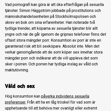
Vad pornografi kan göra är att öka efterfrågan på sexuella
tjänster. Simon Häggström jobbade på prostitutions och
människohandelsenheten på Stockholmspolisen och
skrev en bok om sina erfarenheter. Han noterade två
tydliga trender, att köparna av sexuella tjänster blir allt
yngre och när de går igenom de gripnas telefoner finns det
oftast stora mängder porr. Konsumtion av porr är inte en
garanterad risk att bli sexköpare. Absolut inte. Men det
verkar genomgående att de som köper sex innehar stora
mängder porr och indikerar att de vill uppleva det som
sker i porren. Och porren har tydliga inslag av våld och
maktutövning.
Våld och sex
Hög konsumtion kan
påverka individens sexuella
preferenser.
Från att ha en låg tröskel för vad som är
upphetsande till att behöva mer ovanligt eller extremt