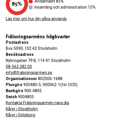
Ändamålet 85%
Insamling och administration 15%
Läs mer om hur din gåva används
Frälsningsarméns högkvarter
Postadress
Box 5090, 102 42 Stockholm
Besöksadress
Nybrogatan 79 B, 114 41 Stockholm
08-562 282 00
info@fralsningsarmen.se
Organisationsnr
802006-1688
Plusgiro
900480-5, 900062-1(för OCR)
Bankgiro
900-4805
Swish
9004805
Kontakta Frälsningsarmén nära dig
Kårer i Stockholm
Kårer i Göteborg