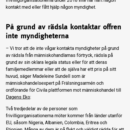
frivilligorganisationerna under 2018 inte har haft någon
kontakt med eller fått hjälp någon myndighet.
På grund av rädsla kontaktar offren
inte myndigheterna
– Vi tror att de inte vågar kontakta myndigheter på grund
av rädsla från människohandlarnas förtryck, rädsla på
grund av sin oklara legala status eller för att deras
familjemedlemmar eller att de själva har ett pris på sitt
huvud, säger Madeleine Sundell som är
människohandelsexpert på Frälsningsarmén och
ordförande för Civila plattformen mot människohandel till
Dagens Eko
:
Två tredjedelar av de personer som
frivilligorganisationerna möter kommer från länder utanför
EU, såsom Nigeria, Albanien, Colombia, Eritrea och
Etiopien. Många av dem är på flykt och väldigt rädda för att