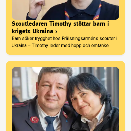
Scoutledaren Timothy stöttar barn i
krigets Ukraina
›
Barn söker trygghet hos Frälsningsarméns scouter i
Ukraina – Timothy leder med hopp och omtanke.