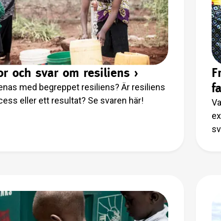
or och svar om resiliens
›
F
f
nas med begreppet resiliens? Är resiliens
ess eller ett resultat? Se svaren här!
Va
ex
sv