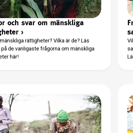
or och svar om mänskliga
F
gheter
›
s
 mänskliga rättigheter? Vilka är de? Läs
Vi
 på de vanligaste frågorna om mänskliga
sa
eter här!
Lä