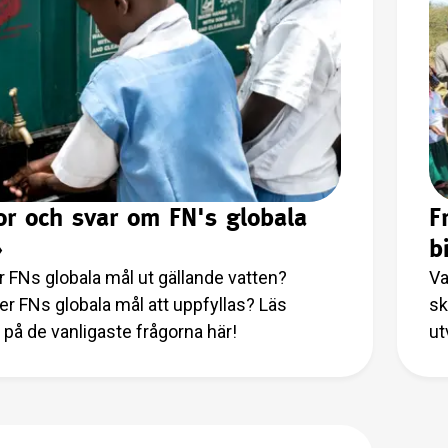
or och svar om FN's globala
F
›
b
r FNs globala mål ut gällande vatten?
Va
 FNs globala mål att uppfyllas? Läs
sk
 på de vanligaste frågorna här!
ut