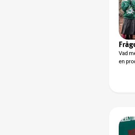
Fråg
Vad me
en proc