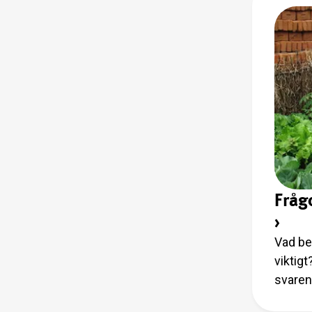
Fråg
›
Vad be
viktigt
svaren