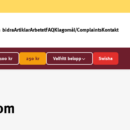
 bidra
Artiklar
Arbetet
FAQ
Klagomål/Complaints
Kontakt
100
kr
250
kr
Valfritt belopp
Swisha
 om