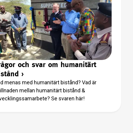
rågor och svar om humanitärt
istånd
›
d menas med humanitärt bistånd? Vad är
illnaden mellan humanitärt bistånd &
vecklingssamarbete? Se svaren här!