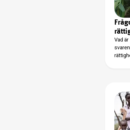
Fråg
rätti
Vad är
svaren
rättigh