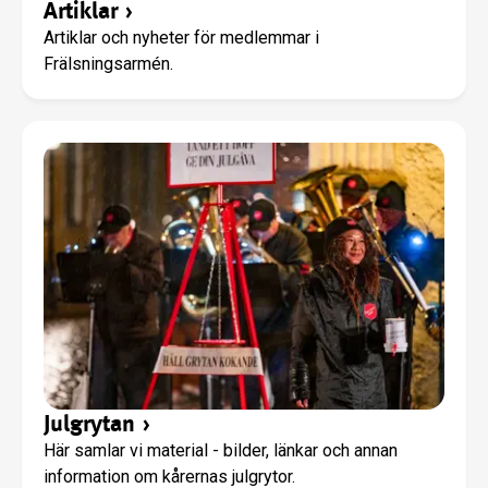
Artiklar
›
programkontoret@fralsningsarmen.se eller ring 08-
Artiklar och nyheter för medlemmar i
562 282 00.
Frälsningsarmén.
Julgrytan
›
Här samlar vi material - bilder, länkar och annan
information om kårernas julgrytor.