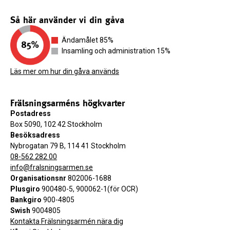
Så här använder vi din gåva
Ändamålet 85%
Insamling och administration 15%
Läs mer om hur din gåva används
Frälsningsarméns högkvarter
Postadress
Box 5090, 102 42 Stockholm
Besöksadress
Nybrogatan 79 B, 114 41 Stockholm
08-562 282 00
info@fralsningsarmen.se
Organisationsnr
802006-1688
Plusgiro
900480-5, 900062-1(för OCR)
Bankgiro
900-4805
Swish
9004805
Kontakta Frälsningsarmén nära dig