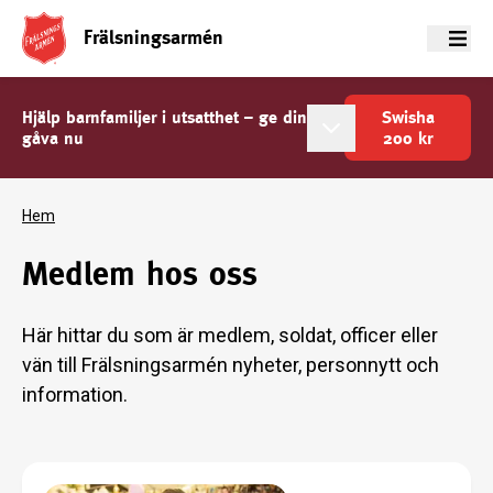
Frälsningsarmén
Meny
Hjälp barnfamiljer i utsatthet – ge din
Swisha
gåva nu
200
kr
Hem
Medlem hos oss
Här hittar du som är medlem, soldat, officer eller
vän till Frälsningsarmén nyheter, personnytt och
information.