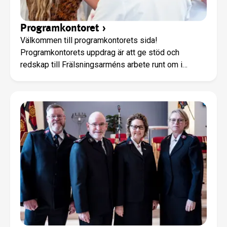
Programkontoret
›
Välkommen till programkontorets sida!
Programkontorets uppdrag är att ge stöd och
redskap till Frälsningsarméns arbete runt om i
landet. Tillsammans med kårer och verksamheter vill
vi visa på Jesus och leva ut Guds rike. Alla
verksamheter i Frälsningsarmén arbetar utifrån
visionen ”Vision 2032 - Framåt med Jesus”.
Information, inspiration och material kopplat till
visionen finns på Vision 2032 - Framåt med
Jesus. Barn och unga är viktiga för oss i
Frälsningsarmén! På programkontoret finns UNG-
teamet för att ge stöd, verktyg och inspiration till er
som jobbar med barn och ungdomar. Mer information
finns på: www.fralsningsarmen.se/ungEller kontakta
UNG-teamet på ung@fralsningsarmen.se Du kan
kontakta programkontoret genom att skriva till