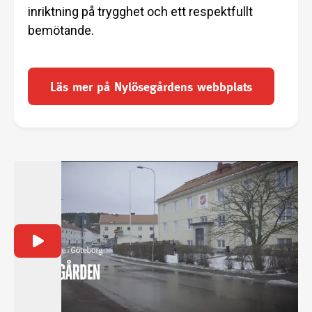
inriktning på trygghet och ett respektfullt
bemötande.
Läs mer på Nylösegårdens webbplats