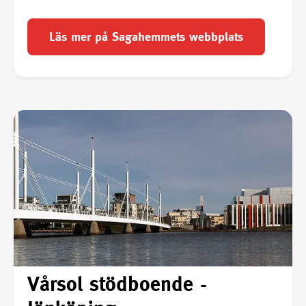
Läs mer på Sagahemmets webbplats
Vårsol stödboende -