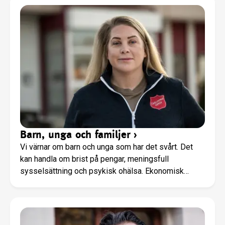
Barn, unga och familjer
›
Vi värnar om barn och unga som har det svårt. Det
kan handla om brist på pengar, meningsfull
sysselsättning och psykisk ohälsa. Ekonomisk
stöttning, fritidsaktiviteter, en trygg miljö och någon
som lyssnar är exempel på vad vi erbjuder på våra
HVB-hem, stödboenden och familjecentren som har
lång erfarenhet och arbetar med evidensbaserade