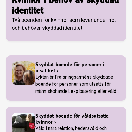
identitet
Två boenden för kvinnor som lever under hot
och behöver skyddad identitet.
Skyddat boende för personer i
utsatthet
›
Lyktan är Frälsningsarméns skyddade
boende för personer som utsatts för
människohandel, exploatering eller våld i
nära relation och därför har skyddsbehov.
Vi är ett certifierat skyddat boende inom
Plattformen Civila Sverige mot
Skyddat boende för våldsutsatta
människohandel.
kvinnor
›
Våld i nära relation, hedersvåld och