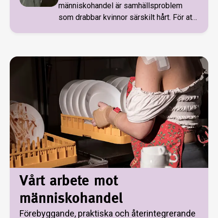
människohandel är samhällsproblem
som drabbar kvinnor särskilt hårt. För att
möta problemet driver Frälsningsarmén
Skogsbo som är ett skyddat boende för
kvinnor som precis lämnat en våldsam
relation.
Vårt arbete mot
människohandel
Förebyggande, praktiska och återintegrerande