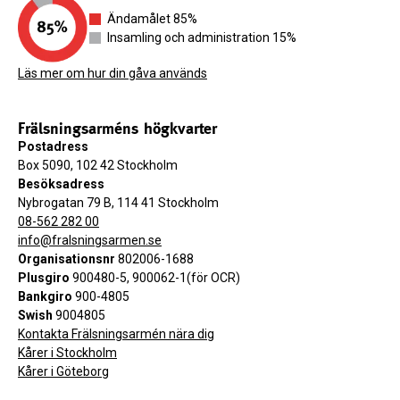
Ändamålet 85%
Insamling och administration 15%
Läs mer om hur din gåva används
Frälsningsarméns högkvarter
Postadress
Box 5090, 102 42 Stockholm
Besöksadress
Nybrogatan 79 B, 114 41 Stockholm
08-562 282 00
info@fralsningsarmen.se
Organisationsnr
802006-1688
Plusgiro
900480-5, 900062-1(för OCR)
Bankgiro
900-4805
Swish
9004805
Kontakta Frälsningsarmén nära dig
Kårer i Stockholm
Kårer i Göteborg