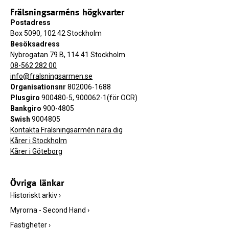
Frälsningsarméns högkvarter
Postadress
Box 5090, 102 42 Stockholm
Besöksadress
Nybrogatan 79 B, 114 41 Stockholm
08-562 282 00
info@fralsningsarmen.se
Organisationsnr
802006-1688
Plusgiro
900480-5, 900062-1(för OCR)
Bankgiro
900-4805
Swish
9004805
Kontakta Frälsningsarmén nära dig
Kårer i Stockholm
Kårer i Göteborg
Övriga länkar
Historiskt arkiv
›
Myrorna - Second Hand
›
Fastigheter
›