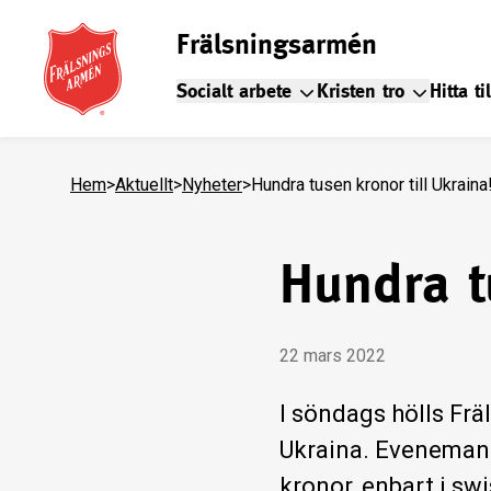
Frälsningsarmén
Socialt arbete
Kristen tro
Hitta ti
Hem
>
Aktuellt
>
Nyheter
>
Hundra tusen kronor till Ukraina
Hundra tu
22 mars 2022
I söndags hölls Fr
Ukraina. Evenemange
kronor, enbart i sw