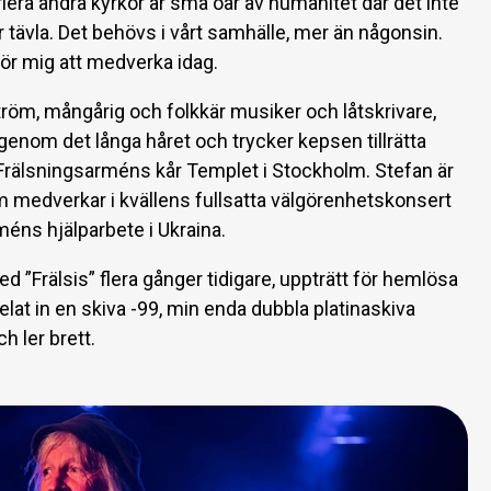
era andra kyrkor är små öar av humanitet där det inte
r tävla. Det behövs i vårt samhälle, mer än någonsin.
 för mig att medverka idag.
röm, mångårig och folkkär musiker och låtskrivare,
enom det långa håret och trycker kepsen tillrätta
 Frälsningsarméns kår Templet i Stockholm. Stefan är
m medverkar i kvällens fullsatta välgörenhetskonsert
rméns hjälparbete i Ukraina.
 ”Frälsis” flera gånger tidigare, uppträtt för hemlösa
at in en skiva -99, min enda dubbla platinaskiva
ch ler brett.