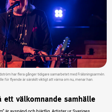
ström har flera gånger tidigare samarbetet med Frälsningsarmén.
 för flyende är särskilt viktigt att värna om nu, menar han.
på ett välkomnande samhälle
” är avspänd och hjärtlig. Artister ur Sveriges