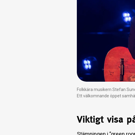
Folkkära musikern Stefan Sund
Ett välkomnande öppet samhälle
Viktigt visa 
Stämningen i ”green room