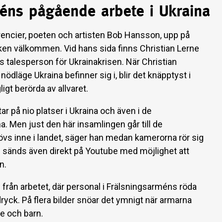
éns pågående arbete i Ukraina
rencier, poeten och artisten Bob Hansson, upp på
ken välkommen. Vid hans sida finns Christian Lerne
 talesperson för Ukrainakrisen. När Christian
ödläge Ukraina befinner sig i, blir det knäpptyst i
igt berörda av allvaret.
r på nio platser i Ukraina och även i de
. Men just den här insamlingen går till de
s inne i landet, säger han medan kamerorna rör sig
sänds även direkt på Youtube med möjlighet att
n.
 från arbetet, där personal i Frälsningsarméns röda
ryck. På flera bilder snöar det ymnigt när armarna
re och barn.