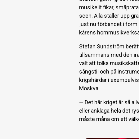
musikelit fikar, småprata
scen. Alla ställer upp g
just nu förbandet i for
kårens hornmusikverks
Stefan Sundström berät
tillsammans med den ir
valt att tolka musikskatt
sångstil och på instrum
krigshärdar i exempelvis
Moskva.
— Det här kriget är så allv
eller anklaga hela det ry
måste måna om ett välk