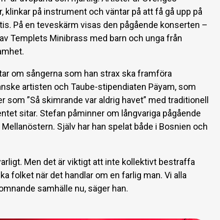
r, klinkar på instrument och väntar på att få gå upp på
ratis. På en teveskärm visas den pågående konserten –
m av Templets Minibrass med barn och unga från
amhet.
tar om sångerna som han strax ska framföra
anske artisten och Taube-stipendiaten Päyam, som
er som ”Så skimrande var aldrig havet” med traditionell
entet sitar. Stefan påminner om långvariga pågående
 Mellanöstern. Själv har han spelat både i Bosnien och
arligt. Men det är viktigt att inte kollektivt bestraffa
ska folket när det handlar om en farlig man. Vi alla
omnande samhälle nu, säger han.