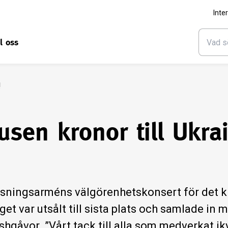
Inte
ll oss
!
sen kronor till Ukra
älsningsarméns välgörenhetskonsert för det 
t var utsålt till sista plats och samlade in 
ishgåvor. ”Vårt tack till alla som medverkat i