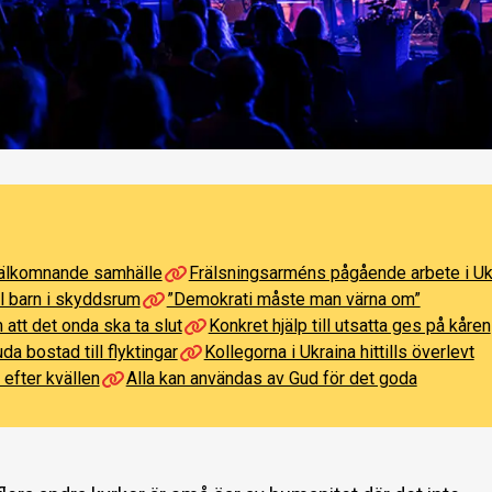
 välkomnande samhälle
Frälsningsarméns pågående arbete i Uk
ll barn i skyddsrum
”Demokrati måste man värna om”
tt det onda ska ta slut
Konkret hjälp till utsatta ges på kåren
da bostad till flyktingar
Kollegorna i Ukraina hittills överlevt
 efter kvällen
Alla kan användas av Gud för det goda