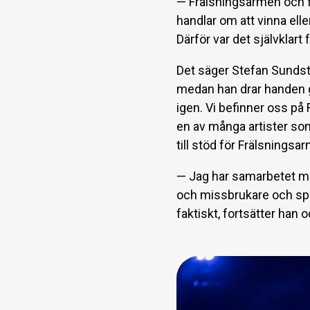
— Frälsningsarmén och fl
handlar om att vinna elle
Därför var det självklart
Det säger Stefan Sundst
medan han drar handen g
igen. Vi befinner oss på
en av många artister so
till stöd för Frälsningsa
— Jag har samarbetet med
och missbrukare och spel
faktiskt, fortsätter han o