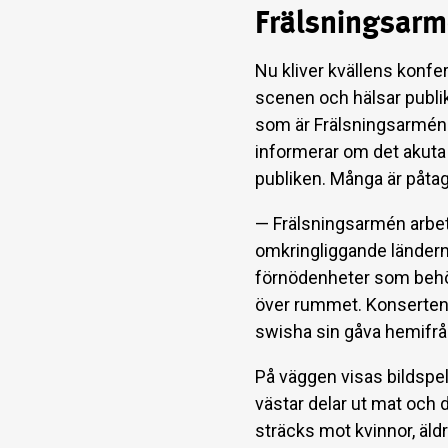
Frälsningsarm
Nu kliver kvällens konfe
scenen och hälsar publi
som är Frälsningsarméns
informerar om det akuta n
publiken. Många är påtagl
— Frälsningsarmén arbeta
omkringliggande länderna
förnödenheter som behöv
över rummet. Konserten 
swisha sin gåva hemifrå
På väggen visas bildspel
västar delar ut mat och d
sträcks mot kvinnor, äld