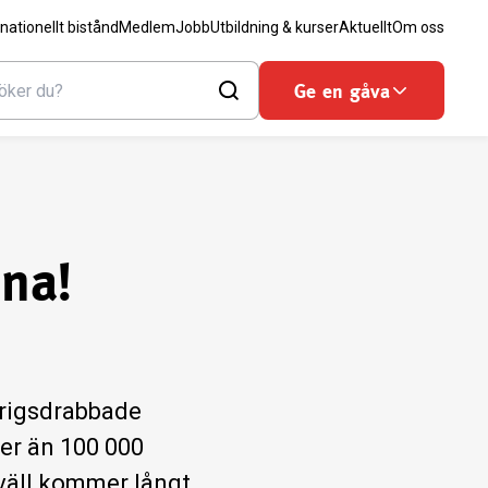
rnationellt bistånd
Medlem
Jobb
Utbildning & kurser
Aktuellt
Om oss
Ge en gåva
ina!
krigsdrabbade
mer än 100 000
kväll kommer långt