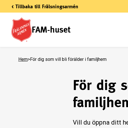
< Tillbaka till Frälsningsarmén
FAM-huset
Hem
>
För dig som vill bli förälder i familjhem
För dig s
familjhe
Vill du öppna ditt 