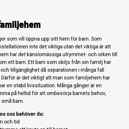
familjehem
iljer som vill öppna upp sitt hem för barn. Som
tellationen inte det viktiga utan det viktiga är att
jehem har det känslomässiga utrymmet- och orken till
om ett barn. Ett barn som skiljs från sin familj har
och tillgänglighet då separationen i många fall
Därför är det viktigt att man som familjehem har
har en stabil livssituation. Många gånger är en
ma på heltid för att ombesörja barnets behov,
v små barn.
hos oss behöver du:
on och tid