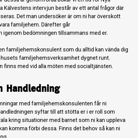
 Kälvestens intervjun består av ett antal frågor där
yseras. Det man undersöker är om ni har överskott
t vara familjehem. Därefter går
n igenom bedömningen tillsammans med er.
n familjehemskonsulent som du alltid kan vända dig
AM-husets familjehemsverksamhet dygnet runt.
finns med vid alla möten med socialtjänsten.
ch Handledning
ämningar med familjehemskonsulenten får ni
dledningen syftar till att stötta er i er roll som
ala kring situationer med barnet som ni kan uppleva
an komma förbi dessa. Finns det behov så kan ni
ing.