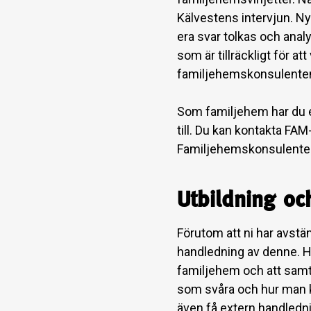
Kälvestens intervjun. Nya
era svar tolkas och anal
som är tillräckligt för at
familjehemskonsulente
Som familjehem har du e
till. Du kan kontakta F
Familjehemskonsulenten 
Utbildning o
Förutom att ni har avst
handledning av denne. Han
familjehem och att samt
som svåra och hur man k
även få extern handledn