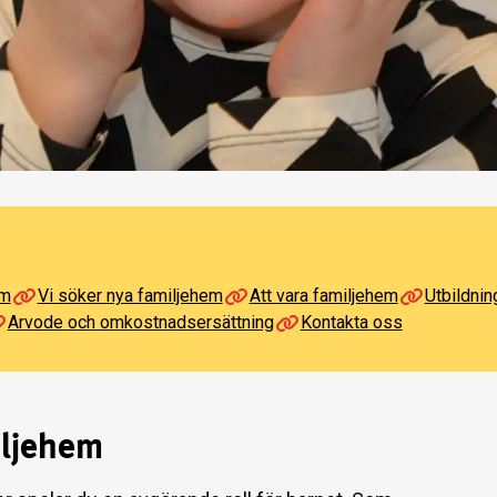
em
Vi söker nya familjehem
Att vara familjehem
Utbildni
Arvode och omkostnadsersättning
Kontakta oss
iljehem