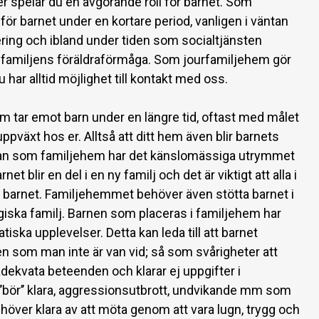
 spelar du en avgörande roll för barnet. Som
för barnet under en kortare period, vanligen i väntan
ering och ibland under tiden som socialtjänsten
familjens föräldraförmåga. Som jourfamiljehem gör
 har alltid möjlighet till kontakt med oss.
m tar emot barn under en längre tid, oftast med målet
uppväxt hos er. Alltså att ditt hem även blir barnets
 man som familjehem har det känslomässiga utrymmet
rnet blir en del i en ny familj och det är viktigt att alla i
 in barnet. Familjehemmet behöver även stötta barnet i
iska familj. Barnen som placeras i familjehem har
iska upplevelser. Detta kan leda till att barnet
n som man inte är van vid; så som svårigheter att
adekvata beteenden och klarar ej uppgifter i
 ’’bör’’ klara, aggressionsutbrott, undvikande mm som
ver klara av att möta genom att vara lugn, trygg och