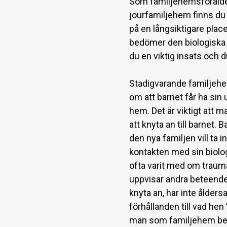
Som familjehemsförälder
jourfamiljehem finns du 
på en långsiktigare plac
bedömer den biologiska 
du en viktig insats och du
Stadigvarande familjehe
om att barnet får ha sin 
hem. Det är viktigt att
att knyta an till barnet. Ba
den nya familjen vill ta
kontakten med sin biolog
ofta varit med om traumat
uppvisar andra beteende
knyta an, har inte ålders
förhållanden till vad hen
man som familjehem behö