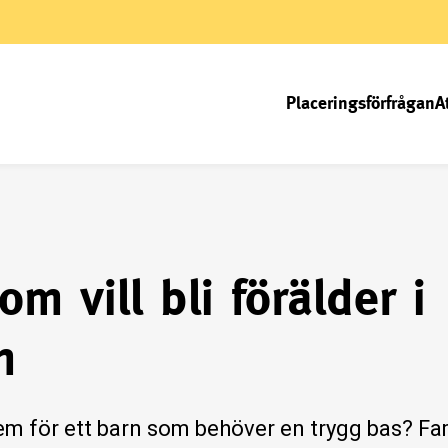
Placeringsförfrågan
A
om vill bli förälder i
m
hem för ett barn som behöver en trygg bas? F