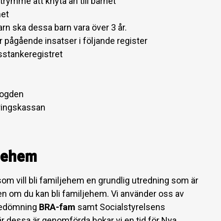
trymme att knyta an till barnet
net
arn ska dessa barn vara över 3 år.
r pågående insatser i följande register
stankeregistret
fogden
ringskassan
ljehem
m vill bli familjehem en grundlig utredning som är
 om du kan bli familjehem. Vi använder oss av
lbedömning
BRA-fam
samt Socialstyrelsens
r dessa är genomförda bokar vi en tid för Nya