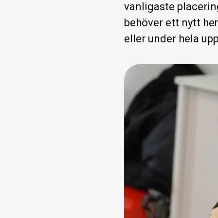
vanligaste placeri
behöver ett nytt he
eller under hela up