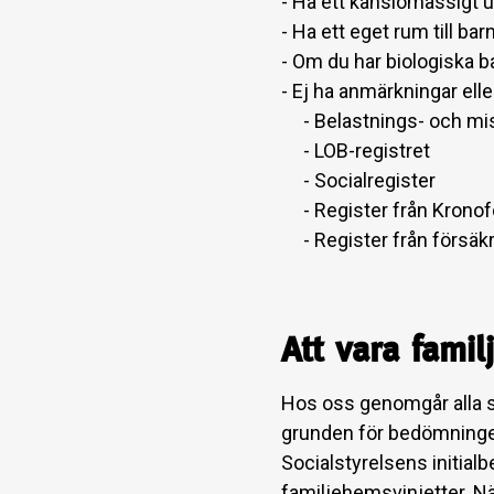
- Ha ett känslomässigt u
- Ha ett eget rum till bar
- Om du har biologiska b
- Ej ha anmärkningar elle
- Belastnings- och mis
- LOB-registret
- Socialregister
- Register från Krono
- Register från försäk
Att vara fami
Hos oss genomgår alla so
grunden för bedömningen
Socialstyrelsens initia
familjehemsvinjetter. Nä