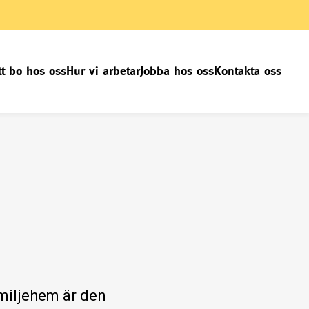
tt bo hos oss
Hur vi arbetar
Jobba hos oss
Kontakta oss
amiljehem är den