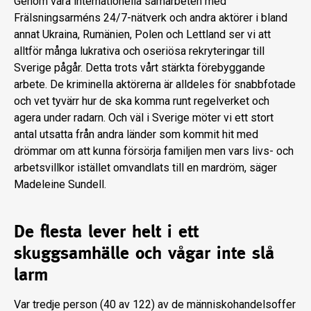
Genom våra internationella samarbeten med
Frälsningsarméns 24/7-nätverk och andra aktörer i bland
annat Ukraina, Rumänien, Polen och Lettland ser vi att
alltför många lukrativa och oseriösa rekryteringar till
Sverige pågår. Detta trots vårt stärkta förebyggande
arbete. De kriminella aktörerna är alldeles för snabbfotade
och vet tyvärr hur de ska komma runt regelverket och
agera under radarn. Och väl i Sverige möter vi ett stort
antal utsatta från andra länder som kommit hit med
drömmar om att kunna försörja familjen men vars livs- och
arbetsvillkor istället omvandlats till en mardröm, säger
Madeleine Sundell.
De flesta lever helt i ett
skuggsamhälle och vågar inte slå
larm
Var tredje person (40 av 122) av de människohandelsoffer