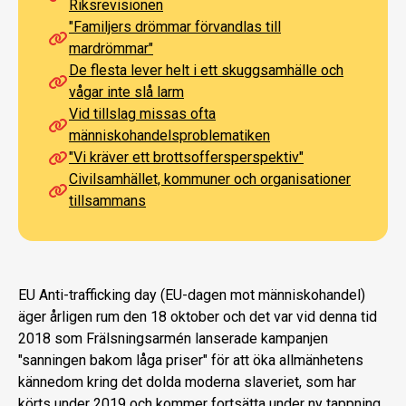
Riksrevisionen
"Familjers drömmar förvandlas till
mardrömmar"
De flesta lever helt i ett skuggsamhälle och
vågar inte slå larm
Vid tillslag missas ofta
människohandelsproblematiken
"Vi kräver ett brottsoffersperspektiv"
Civilsamhället, kommuner och organisationer
tillsammans
EU Anti-trafficking day (EU-dagen mot människohandel)
äger årligen rum den 18 oktober och det var vid denna tid
2018 som Frälsningsarmén lanserade kampanjen
"sanningen bakom låga priser" för att öka allmänhetens
kännedom kring det dolda moderna slaveriet, som har
körts under 2019 och kommer fortsätta under ny tappning