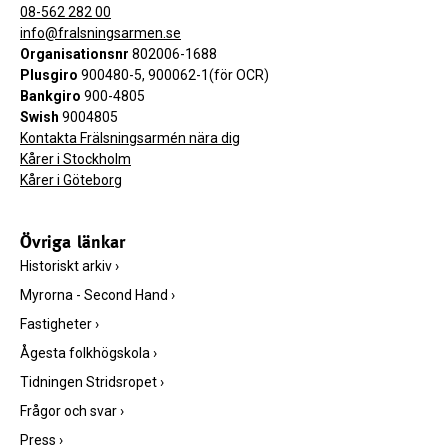
08-562 282 00
info@fralsningsarmen.se
Organisationsnr
802006-1688
Plusgiro
900480-5, 900062-1(för OCR)
Bankgiro
900-4805
Swish
9004805
Kontakta Frälsningsarmén nära dig
Kårer i Stockholm
Kårer i Göteborg
Övriga länkar
Historiskt arkiv
›
Myrorna - Second Hand
›
Fastigheter
›
Ågesta folkhögskola
›
Tidningen Stridsropet
›
Frågor och svar
›
Press
›