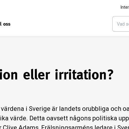
Inte
ll oss
on eller irritation?
e värdena i Sverige är landets orubbliga och oa
ka värde. Detta oavsett någons politiska upp
ver Clive Adams, Frälsningsarméns ledare i Sve