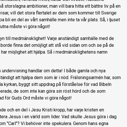
å storslagna ambitioner, man vill bara hitta ett bättre liv på en
visar, vill det stora flertalet av dem som kommer till Sverige
 bli en del av vårt samhälle men inte ta vår plats. Så, i ljuset
flutna måste vi göra något!
yn till medmänsklighet! Varje anständigt samhälle med de
 borde finna det omöjligt att stå vid sidan om och se på de
kt har möjlighet att hjälpa. Så i medmänsklighetens namn
 undervisning handlar om detta! I både gamla och nya
tändigt att hjälpa dem som är i nöd. Frälsningsarmén har, som
la kyrkan, byggt sitt uppdrag på förståelse för vad Bibeln
erade, de som inte kan göra sin röst hörd och de som
nad för Guds Ord måste vi göra något!
de och en del i Jesu Kristi kropp, har varje kristen en
tera Jesus i en värld som lider. Vad skulle Jesus göra i dag
om "Carl"? Vi behöver inte spekulera. Genom hans egna