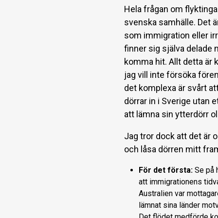
Hela frågan om flyktinga
svenska samhälle. Det är
som immigration eller irr
finner sig själva delade n
komma hit. Allt detta är
jag vill inte försöka för
det komplexa är svårt at
dörrar in i Sverige utan 
att lämna sin ytterdörr o
Jag tror dock att det är
och låsa dörren mitt fra
För det första:
Se på h
att immigrationens tidva
Australien var mottaga
lämnat sina länder motvi
Det flödet medförde kolo