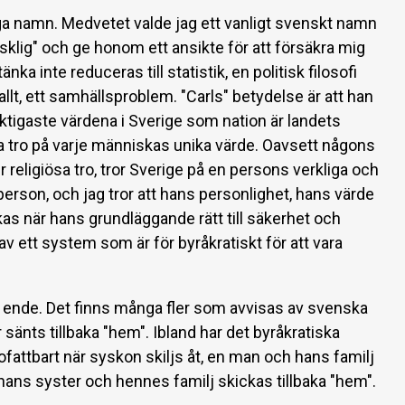
liga namn. Medvetet valde jag ett vanligt svenskt namn
klig" och ge honom ett ansikte för att försäkra mig
tänka inte reduceras till statistik, en politisk filosofi
v allt, ett samhällsproblem. "Carls" betydelse är att han
iktigaste värdena i Sverige som nation är landets
a tro på varje människas unika värde. Oavsett någons
er religiösa tro, tror Sverige på en persons verkliga och
 person, och jag tror att hans personlighet, hans värde
s när hans grundläggande rätt till säkerhet och
 ett system som är för byråkratiskt för att vara
en ende. Det finns många fler som avvisas av svenska
sänts tillbaka "hem". Ibland har det byråkratiska
ofattbart när syskon skiljs åt, en man och hans familj
 hans syster och hennes familj skickas tillbaka "hem".