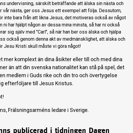
s undervisning, särskilt beträffande att älska sin nästa och
r vår nästa, ger oss Jesus ett exempel att följa. Dessutom,
rör inte bara från att likna Jesus, det motiveras också av något
 ni har hjälpt någon av dessa mina minsta, så har ni också
ierar sig själv med "Carl", så när han ber oss älska och hjälpa
 oss också genom denna akt av medmänsklighet, att älska och
ör Jesu Kristi skull måste vi göra något!
t mer komplext än dina åsikter eller till och med dina
er än att din svenska nationalitet kan stå på spel, det
m en medlem i Guds rike och din tro och övertygelse
 efterföljare till Jesus Kristus.
t!
, Frälsningsarméns ledare i Sverige.
inns publicerad i tidningen Dagen