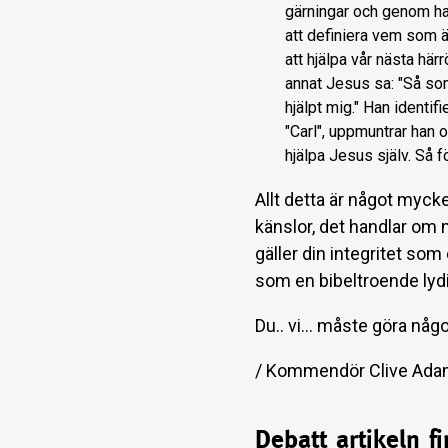
gärningar och genom han
att definiera vem som ä
att hjälpa vår nästa här
annat Jesus sa: "Så som
hjälpt mig." Han identif
"Carl", uppmuntrar han
hjälpa Jesus själv. Så f
Allt detta är något mycke
känslor, det handlar om m
gäller din integritet so
som en bibeltroende lydig
Du.. vi... måste göra någo
/ Kommendör Clive Adams
Debatt artikeln f