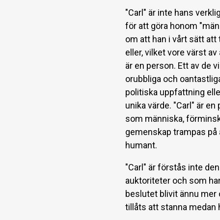
"Carl" är inte hans verk
för att göra honom "mäns
om att han i vårt sätt att 
eller, vilket vore värst a
är en person. Ett av de v
orubbliga och oantastlig
politiska uppfattning ell
unika värde. "Carl" är en
som människa, förminska
gemenskap trampas på av
humant.
"Carl" är förstås inte d
auktoriteter och som har 
beslutet blivit ännu mer 
tillåts att stanna medan