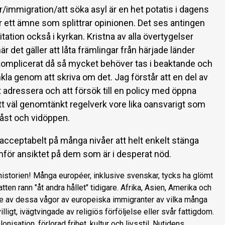
r/immigration/att söka asyl är en het potatis i dagens
 ett ämne som splittrar opinionen. Det ses antingen
itation också i kyrkan. Kristna av alla övertygelser
är det gäller att låta främlingar från härjade länder
 komplicerat då så mycket behöver tas i beaktande och
enkla genom att skriva om det. Jag förstår att en del av
t adressera och att försök till en policy med öppna
ett väl genomtänkt regelverk vore lika oansvarigt som
låst och vidöppen.
 oacceptabelt på många nivåer att helt enkelt stänga
mför ansiktet på dem som är i desperat nöd.
istorien! Många européer, inklusive svenskar, tycks ha glömt
tten rann "åt andra hållet" tidigare. Afrika, Asien, Amerika och
re av dessa vågor av europeiska immigranter av vilka många
lligt, ivägtvingade av religiös förföljelse eller svår fattigdom.
nisation, förlorad frihet, kultur och livsstil. Nutidens