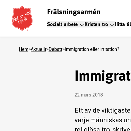
Frälsningsarmén
Socialt arbete
Kristen tro
Hitta ti
Hem
>
Aktuellt
>
Debatt
>
Immigration eller irritation?
Immigrati
22 mars 2018
Ett av de viktigast
varje människas uni
religiösa tro, skri