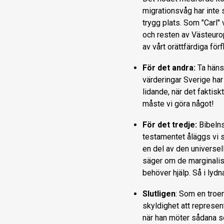
migrationsvåg har inte s
trygg plats. Som "Carl" 
och resten av Västeuropa
av vårt orättfärdiga för
För det andra:
Ta häns
värderingar Sverige har
lidande, när det faktis
måste vi göra något!
För det tredje:
Bibelns
testamentet åläggs vi s
en del av den universel
säger om de marginalis
behöver hjälp. Så i lyd
Slutligen
: Som en troen
skyldighet att represen
när han möter sådana s