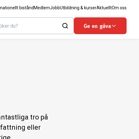
rnationellt bistånd
Medlem
Jobb
Utbildning & kurser
Aktuellt
Om oss
Ge en gåva
ntastliga tro på
fattning eller
rige.