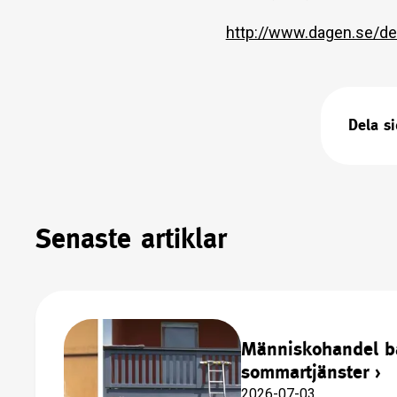
http://www.dagen.se/deb
Dela s
Senaste artiklar
Människohandel b
sommartjänster
›
2026-07-03