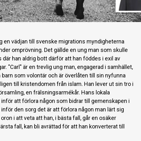
g en vädjan till svenske migrations myndigheterna
 under omprövning. Det gällde en ung man som skulle
 där han aldrig bott därför att han föddes i exil av
gar. "Carl" är en trevlig ung man, engagerad i samhället,
 barn som volontär och är överlåten till sin nyfunna
igen till kristendomen från islam. Han lever ut sin tro i
församling, en frälsningsarmékår. Hans lokala
 inför att förlora någon som bidrar till gemenskapen i
inför den sorg det är att förlora någon man lärt sig
on i att veta att han, i bästa fall, går en osäker
ärsta fall, kan bli avrättad för att han konverterat till