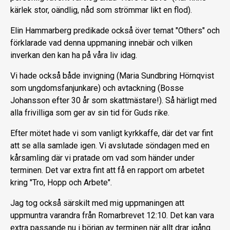
kärlek stor, oändlig, nåd som strömmar likt en flod).
Elin Hammarberg predikade också över temat "Others" och
förklarade vad denna uppmaning innebär och vilken
inverkan den kan ha på våra liv idag.
Vi hade också både invigning (Maria Sundbring Hörnqvist
som ungdomsfanjunkare) och avtackning (Bosse
Johansson efter 30 år som skattmästare!). Så härligt med
alla frivilliga som ger av sin tid för Guds rike.
Efter mötet hade vi som vanligt kyrkkaffe, där det var fint
att se alla samlade igen. Vi avslutade söndagen med en
kårsamling där vi pratade om vad som händer under
terminen. Det var extra fint att få en rapport om arbetet
kring "Tro, Hopp och Arbete".
Jag tog också särskilt med mig uppmaningen att
uppmuntra varandra från Romarbrevet 12:10. Det kan vara
extra passande nu i början av terminen när allt drar igång.