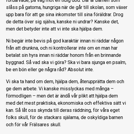
fördärvade, på väg mot en tidig död. Där är barnen som
slåss på gatorna, hungriga när de går till skolan, som växer
upp bara för att ge sina inkomster till sina föräldrar. Drog
de detta över sig själva, kanske ni undrar? Kanske det,
men det betyder inte att vi inte ska hjälpa dem.
Ni begär inte bevis på god karaktär innan ni räddar någon
från att drunkna, och ni kontrollerar inte om en man har
betalat sin hyra innan ni räddar honom från en brinnande
byggnad. Så vad ska vi göra? Ska vi bara sjunga en psalm,
be en bön eller ge några råd? Absolut inte.
Vi ska ta hand om dem, hjälpa dem, återupprätta dem och
ge dem arbete. Vi kanske misslyckas med många –
förmodligen – men det är ändå vår plikt att hjälpa dem
med det mest praktiska, ekonomiska och effektiva sätt vi
kan. Så låt oss skynda till deras räddning, för våra eget
folks skull, för de stackars själarna, de oskyldiga barnen
och för vår Frälsares skull.