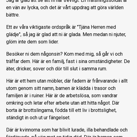
Jag är glad att se att ni har trevligt. En frälsningssoldat är
en vän av lycka, och det är vårt uppdrag att göra världen
bättre.
Ett av våra viktigaste ordspråk är "Tjäna Herren med
glädje", så jag är glad att ni är glada. Men medan ni njuter,
glöm inte dem som lider.
Besöker ni dem någonsin? Kom med mig, så går vi och
träffar dem. Här är en familj, fast i sina omständigheter. De
äter, dricker, sover och dör till slut i samma rum.
Här är ett hem utan möbler, där fadern är frånvarande i allt
utom genom sitt namn, barnen är klädda i trasor och
familjen är i ruiner. Här är de arbetslösa, som vandrar
omkring och letar efter arbete utan att hitta något. Där
borta är brottslingarna, födda till ett liv i brottslighet,
ständigt in och ut ur fängelset.
Där är kvinnorna som har blivit lurade, illa behandlade och