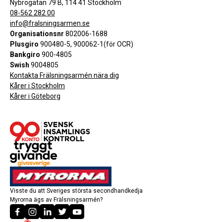
Nybrogatan 79 B, 114 41 Stockholm
08-562 282 00
info@fralsningsarmen.se
Organisationsnr
802006-1688
Plusgiro
900480-5, 900062-1(för OCR)
Bankgiro
900-4805
Swish
9004805
Kontakta Frälsningsarmén nära dig
Kårer i Stockholm
Kårer i Göteborg
Visste du att Sveriges största secondhandkedja
Myrorna ägs av Frälsningsarmén?