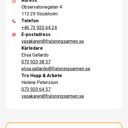
Adress
Observatoriegatan 4
113 29 Stockholm
Telefon
+46 73 920 64 24
E-postadress
vasakaren
@
fralsningsarmen.se
Kårledare
Elisa Gallardo
073 920 38 37
elisa.gallardo
@
fralsningsarmen.se
Tro Hopp & Arbete
Heléne Petersson
073 920 64 57
vasakaren
@
fralsningsarmen.se