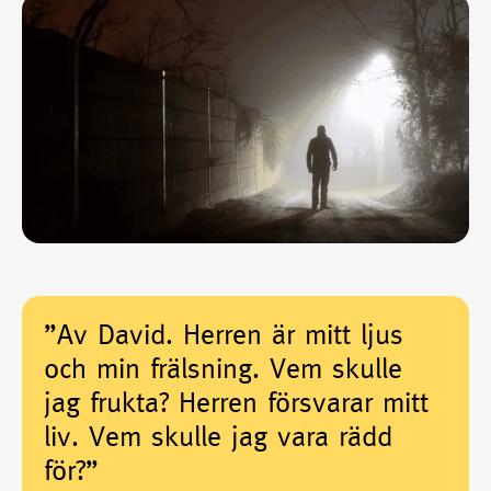
”Av David. Herren är mitt ljus
och min frälsning. Vem skulle
jag frukta? Herren försvarar mitt
liv. Vem skulle jag vara rädd
för?”