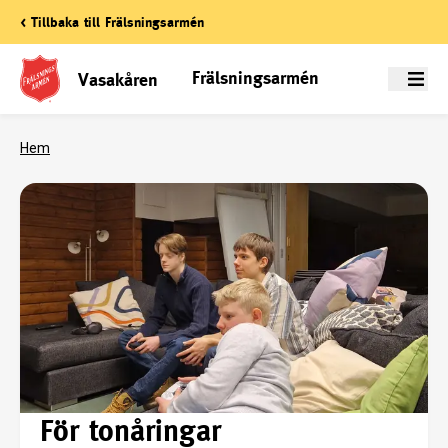
< Tillbaka till Frälsningsarmén
Frälsningsarmén
Vasakåren
Meny
Hem
För tonåringar