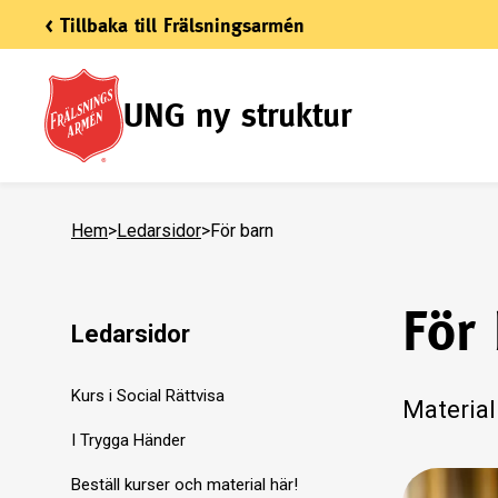
< Tillbaka till Frälsningsarmén
UNG ny struktur
Hem
>
Ledarsidor
>
För barn
För
Ledarsidor
Kurs i Social Rättvisa
Material
I Trygga Händer
Beställ kurser och material här!