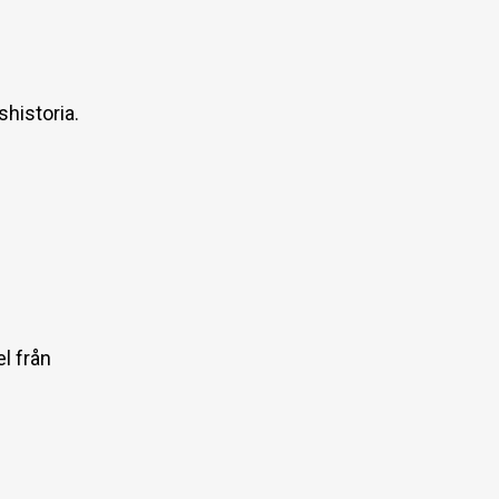
shistoria.
.
arn.
l från