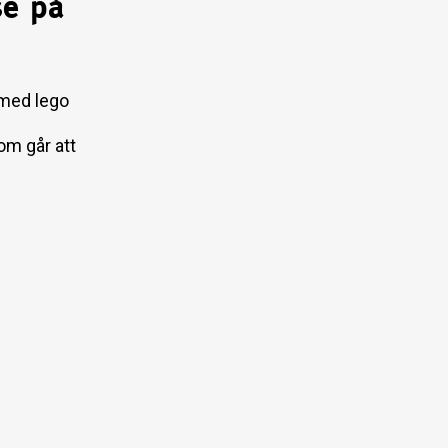
se på
t med lego
om går att