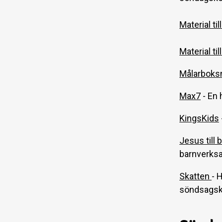
Material ti
Material ti
Målarboksm
Max7
- En 
KingsKids
Jesus till 
barnverks
Skatten
- 
söndsagskol