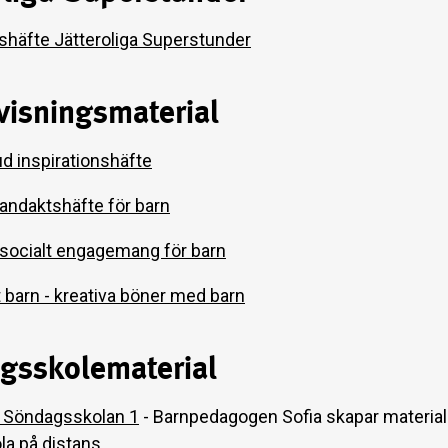
nshäfte Jätteroliga Superstunder
visningsmaterial
d inspirationshäfte
- andaktshäfte för barn
 socialt engagemang för barn
 barn - kreativa böner med barn
gsskolematerial
ll Söndagsskolan 1
- Barnpedagogen Sofia skapar material t
a på distans.