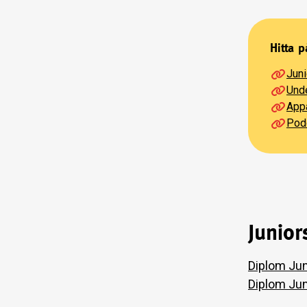
Hitta p
Juni
Und
Appa
Podd
Junio
Diplom Jun
Diplom Ju