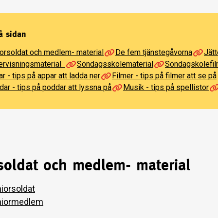
å sidan
orsoldat och medlem- material
De fem tjänstegåvorna
Jätt
ervisningsmaterial
Söndagsskolematerial
Söndagskolefilm
r - tips på appar att ladda ner
Filmer - tips på filmer att se på
ar - tips på poddar att lyssna på
Musik - tips på spellistor
rsoldat och medlem- material
iorsoldat
niormedlem