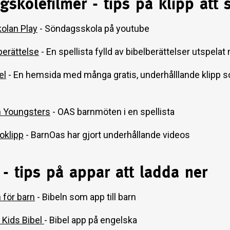
skolefilmer - tips på klipp att 
olan Play
- Söndagsskola på youtube
berättelse
- En spellista fylld av bibelberättelser utspela
el
- En hemsida med många gratis, underhålllande klipp s
 Youngsters
- OAS barnmöten i en spellista
oklipp
- BarnOas har gjort underhållande videos
- tips på appar att ladda ner
 för barn
- Bibeln som app till barn
Kids Bibel
- Bibel app på engelska