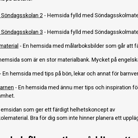
ll Söndagsskolan 2
- Hemsida fylld med Söndagsskolmate
ll Söndagsskolan 3
- Hemsida fylld med Söndagsskolmate
aterial
- En hemsida med målarboksbilder som går att fä
hemsida som är en stor materialbank. Mycket på engelsk
- En hemsida med tips på bön, lekar och annat för barnv
barnen
- En hemsida med ännu mer tips och inspiration fö
amhet.
Hemsidan som ger ett färdigt helhetskoncept av
ematerial. Bra för dig som inte hinner planera ett uppläg