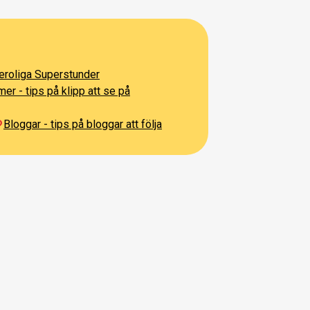
eroliga Superstunder
er - tips på klipp att se på
Bloggar - tips på bloggar att följa