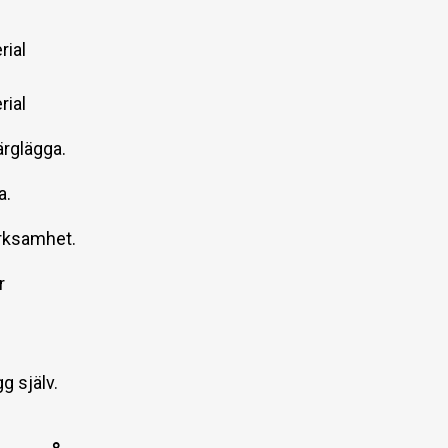
rial
rial
rglägga.
a.
erksamhet.
r
g själv.