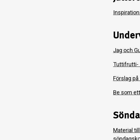
Inspiratio
Under
Jag och Gu
Tuttifrutti
Förslag på
Be som ett
Sönda
Material ti
söndagskol