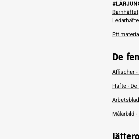
#LÄRJUNGE
Barnhäftet
Ledarhäfte
Ett materia
De fe
Affischer 
Häfte - De
Arbetsblad
Målarbild 
Jätter