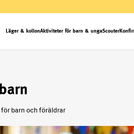
Läger & kollon
Aktiviteter för barn & unga
Scouter
Konfir
 barn
 för barn och föräldrar