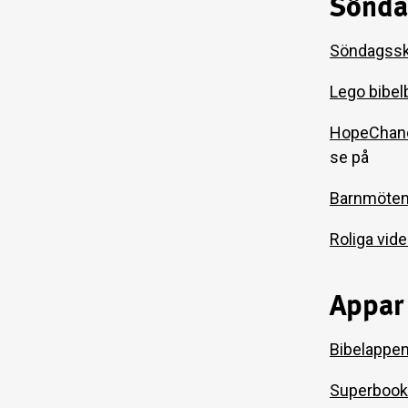
Söndag
Söndagssk
Lego bibel
HopeChan
se på
Barnmöten
Roliga vide
Appar 
Bibelappen
Superbook 