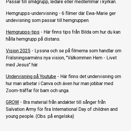
Passar till smågrupp, ledare eller medlemmar i kyrkan.
Hemgrupps-undervisning
- 6 filmer där Ewa-Marie ger
undevisning som passar till hemgruppen.
Hemgrupps-tips
- Här finns tips från Bilda om hur du kan
hålla hemgrupp på distans.
Vision 2025
- Lyssna och se på filmerna som handlar om
Frälsningsarméns nya vision, "Välkommen Hem - Livet
med Jesus" här.
Undervisning på Youtube
- Här finns det undervisning om
hur man arbetar i Canva och även hur man jobbar med
Zoom-träffar för barn och unga.
GROW
- Bra material från andakter till sånger från
Salvation Army för fira International Day of children and
young people. (Obs. på engelska)