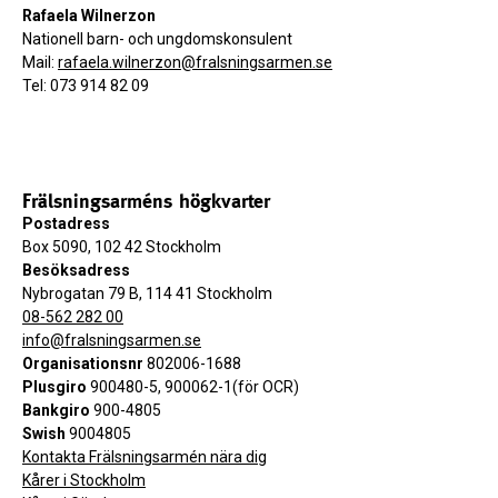
Rafaela Wilnerzon
Nationell barn- och ungdomskonsulent
Mail:
rafaela.wilnerzon@fralsningsarmen.se
Tel: 073 914 82 09
Frälsningsarméns högkvarter
Postadress
Box 5090, 102 42 Stockholm
Besöksadress
Nybrogatan 79 B, 114 41 Stockholm
08-562 282 00
info@fralsningsarmen.se
Organisationsnr
802006-1688
Plusgiro
900480-5, 900062-1(för OCR)
Bankgiro
900-4805
Swish
9004805
Kontakta Frälsningsarmén nära dig
Kårer i Stockholm