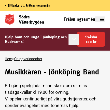
< Tillbaka till Frälsningsarmén
Södra
Frälsningsarmén
Meny
Vätterbygden
Hjälp barn och unga i Jönköping och
Swisha
Huskvarna!
100
kr
Hem
>
Gruppverksamhet
Musikkåren - Jönköping Band
Ett gäng spelglada människor som samlas
tisdagskvällar kl 19.00 för övning.
Vi spelar kontinuerligt på våra gudstjänster, och
sprider evangeliet med tonernas hjälp.