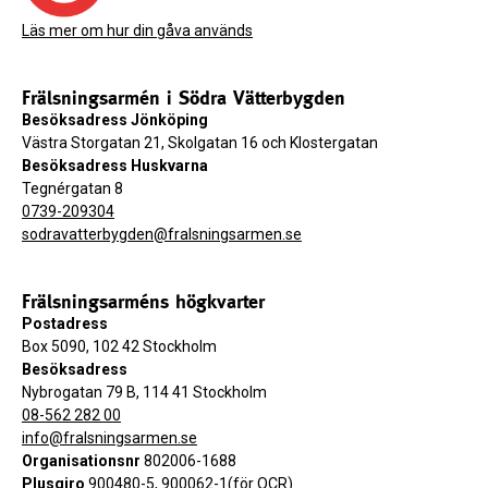
Läs mer om hur din gåva används
Frälsningsarmén i Södra Vätterbygden
Besöksadress Jönköping
Västra Storgatan 21, Skolgatan 16 och Klostergatan
Besöksadress Huskvarna
Tegnérgatan 8
0739-209304
sodravatterbygden@fralsningsarmen.se
Frälsningsarméns högkvarter
Postadress
Box 5090, 102 42 Stockholm
Besöksadress
Nybrogatan 79 B, 114 41 Stockholm
08-562 282 00
info@fralsningsarmen.se
Organisationsnr
802006-1688
Plusgiro
900480-5, 900062-1(för OCR)