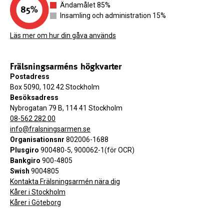
Ändamålet 85%
Insamling och administration 15%
Läs mer om hur din gåva används
Frälsningsarméns högkvarter
Postadress
Box 5090, 102 42 Stockholm
Besöksadress
Nybrogatan 79 B, 114 41 Stockholm
08-562 282 00
info@fralsningsarmen.se
Organisationsnr
802006-1688
Plusgiro
900480-5, 900062-1(för OCR)
Bankgiro
900-4805
Swish
9004805
Kontakta Frälsningsarmén nära dig
Kårer i Stockholm
Kårer i Göteborg