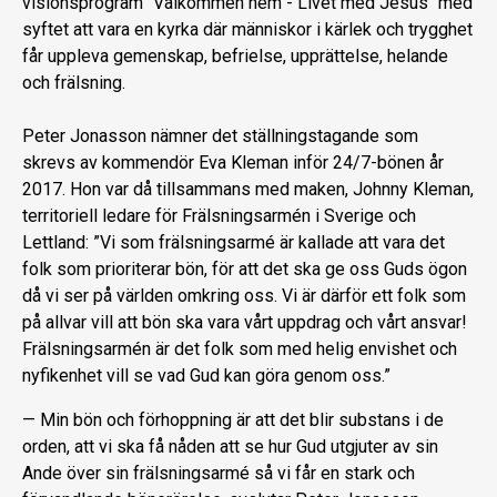
visionsprogram "Välkommen hem - Livet med Jesus" med
syftet att vara en kyrka där människor i kärlek och trygghet
får uppleva gemenskap, befrielse, upprättelse, helande
och frälsning.
Peter Jonasson nämner det ställningstagande som
skrevs av kommendör Eva Kleman inför 24/7-bönen år
2017. Hon var då tillsammans med maken, Johnny Kleman,
territoriell ledare för Frälsningsarmén i Sverige och
Lettland: ”Vi som frälsningsarmé är kallade att vara det
folk som prioriterar bön, för att det ska ge oss Guds ögon
då vi ser på världen omkring oss. Vi är därför ett folk som
på allvar vill att bön ska vara vårt uppdrag och vårt ansvar!
Frälsningsarmén är det folk som med helig envishet och
nyfikenhet vill se vad Gud kan göra genom oss.”
— Min bön och förhoppning är att det blir substans i de
orden, att vi ska få nåden att se hur Gud utgjuter av sin
Ande över sin frälsningsarmé så vi får en stark och