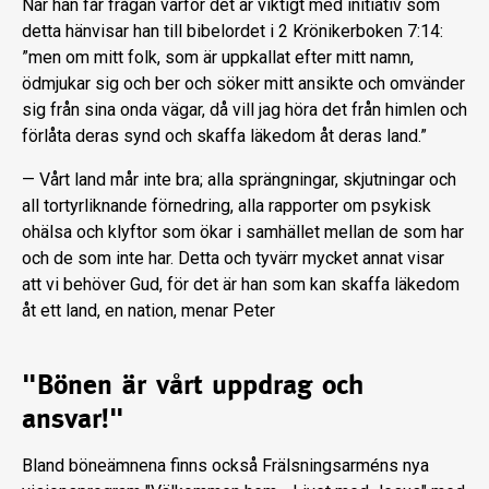
När han får frågan varför det är viktigt med initiativ som
detta hänvisar han till bibelordet i 2 Krönikerboken 7:14:
”men om mitt folk, som är uppkallat efter mitt namn,
ödmjukar sig och ber och söker mitt ansikte och omvänder
sig från sina onda vägar, då vill jag höra det från himlen och
förlåta deras synd och skaffa läkedom åt deras land.”
— Vårt land mår inte bra; alla sprängningar, skjutningar och
all tortyrliknande förnedring, alla rapporter om psykisk
ohälsa och klyftor som ökar i samhället mellan de som har
och de som inte har. Detta och tyvärr mycket annat visar
att vi behöver Gud, för det är han som kan skaffa läkedom
åt ett land, en nation, menar Peter
"Bönen är vårt uppdrag och
ansvar!"
Bland böneämnena finns också Frälsningsarméns nya