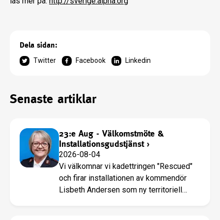
läs mer på:
http://sverige.alpha.org
Dela sidan:
Twitter
Facebook
Linkedin
Senaste artiklar
23:e Aug - Välkomstmöte &
Installationsgudstjänst
›
2026-08-04
Vi välkomnar vi kadettringen "Rescued"
och firar installationen av kommendör
Lisbeth Andersen som ny territoriell
ledare.