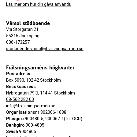
Läs mer om hur din gåva används
Vårsol stödboende
V:a Storgatan 21
55315 Jönköping
036-173257
stodboende.varsol@fralsningsarmen.se
Frälsningsarméns högkvarter
Postadress
Box 5090, 102 42 Stockholm
Besöksadress
Nybrogatan 79 B, 114 41 Stockholm
08-562 282 00
info@fralsningsarmen.se
Organisationsnr
802006-1688
Plusgiro
900480-5, 900062-1(för OCR)
Bankgiro
900-4805
Swish
9004805