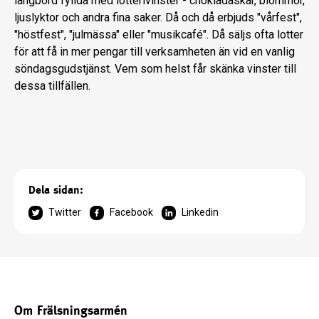
långbord fyllda med lotterivinster - chokladaskar, blommor,
ljuslyktor och andra fina saker. Då och då erbjuds "vårfest",
"höstfest", "julmässa" eller "musikcafé". Då säljs ofta lotter
för att få in mer pengar till verksamheten än vid en vanlig
söndagsgudstjänst. Vem som helst får skänka vinster till
dessa tillfällen.
Dela sidan:
Twitter
Facebook
Linkedin
Om Frälsningsarmén