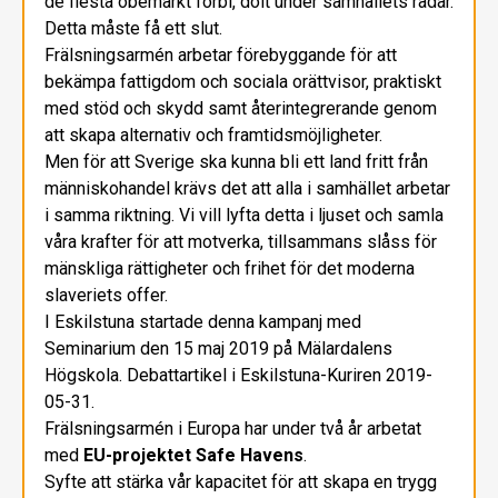
de flesta obemärkt förbi, dolt under samhällets radar.
Detta måste få ett slut.
Frälsningsarmén arbetar förebyggande för att
bekämpa fattigdom och sociala orättvisor, praktiskt
med stöd och skydd samt återintegrerande genom
att skapa alternativ och framtidsmöjligheter.
Men för att Sverige ska kunna bli ett land fritt från
människohandel krävs det att alla i samhället arbetar
i samma riktning. Vi vill lyfta detta i ljuset och samla
våra krafter för att motverka, tillsammans slåss för
mänskliga rättigheter och frihet för det moderna
slaveriets offer.
I Eskilstuna startade denna kampanj med
Seminarium den 15 maj 2019 på Mälardalens
Högskola. Debattartikel i Eskilstuna-Kuriren 2019-
05-31.
Frälsningsarmén i Europa har under två år arbetat
med
EU-projektet
Safe Havens
.
Syfte att stärka vår kapacitet för att skapa en trygg