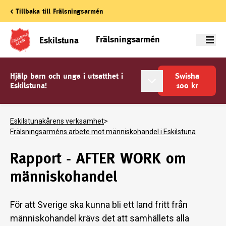
< Tillbaka till Frälsningsarmén
Frälsningsarmén
Eskilstuna
Meny
Hjälp barn och unga i utsatthet i
Swisha
Eskilstuna!
100
kr
Eskilstunakårens verksamhet
>
Frälsningsarméns arbete mot människohandel i Eskilstuna
Rapport - AFTER WORK om
människohandel
För att Sverige ska kunna bli ett land fritt från
människohandel krävs det att samhällets alla