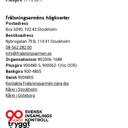
Plusgiro
11 73 32-7
Frälsningsarméns högkvarter
Postadress
Box 5090, 102 42 Stockholm
Besöksadress
Nybrogatan 79 B, 114 41 Stockholm
08-562 282 00
info@fralsningsarmen.se
Organisationsnr
802006-1688
Plusgiro
900480-5, 900062-1(för OCR)
Bankgiro
900-4805
Swish
9004805
Kontakta Frälsningsarmén nära dig
Kårer i Stockholm
Kårer i Göteborg