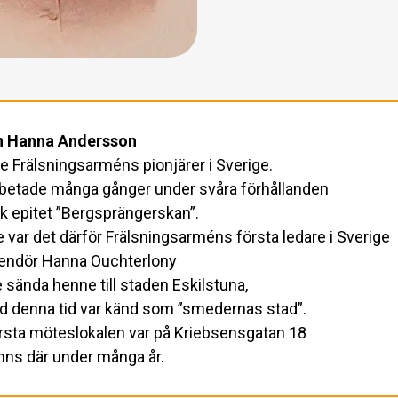
n Hanna Andersson
de Frälsningsarméns pionjärer i Sverige.
betade många gånger under svåra förhållanden
ck epitet ”Bergsprängerskan”.
 var det därför Frälsningsarméns första ledare i Sverige
ndör Hanna Ouchterlony
 sända henne till staden Eskilstuna,
d denna tid var känd som ”smedernas stad”.
rsta möteslokalen var på Kriebsensgatan 18
nns där under många år.