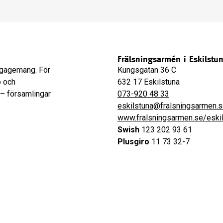
Frälsningsarmén i Eskilstu
engagemang. För
Kungsgatan 36 C
o och
632 17 Eskilstuna
 – församlingar
073-920 48 33
eskilstuna@fralsningsarmen.
www.fralsningsarmen.se/eski
Swish
123 202 93 61
Plusgiro
11 73 32-7