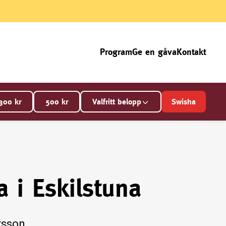
Program
Ge en gåva
Kontakt
300
kr
500
kr
Valfritt belopp
Swisha
a i Eskilstuna
rsson.