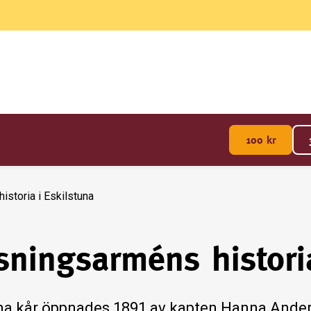
100
kr
istoria i Eskilstuna
sningsarméns histori
una kår öppnades 1891 av kapten Hanna Ande