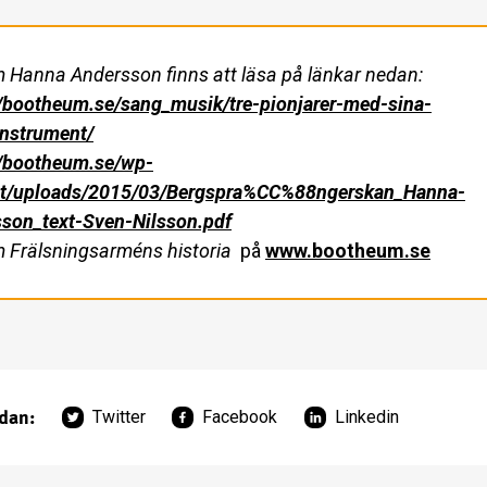
 Hanna Andersson finns att läsa på
länkar nedan:
//bootheum.se/sang_musik/tre-pionjarer-med-sina-
nstrument/
//bootheum.se/wp-
nt/uploads/2015/03/Bergspra%CC%88ngerskan_Hanna-
son_text-Sven-Nilsson.pdf
 Frälsningsarméns historia
på
www.bootheum.se
idan:
Twitter
Facebook
Linkedin