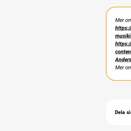
Mer om
https:
musiki
https:
conte
Anders
Mer om
Dela s