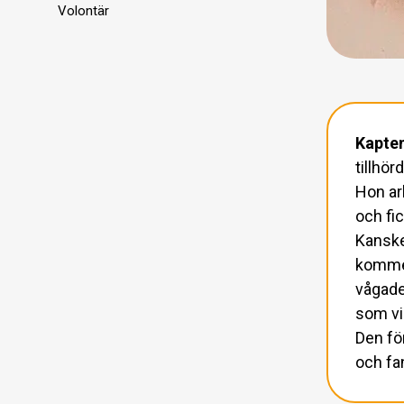
Volontär
Kapte
tillhör
Hon ar
och fi
Kanske
komme
vågade
som vi
Den fö
och fa