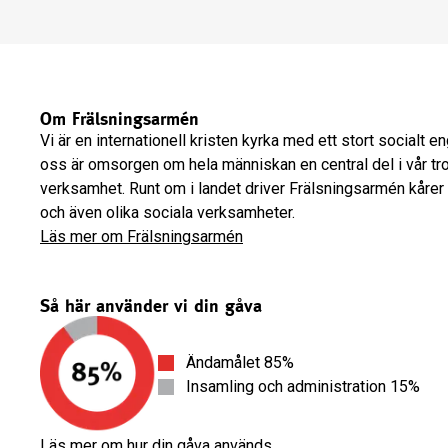
Om Frälsningsarmén
Vi är en internationell kristen kyrka med ett stort socialt 
oss är omsorgen om hela människan en central del i vår tr
verksamhet. Runt om i landet driver Frälsningsarmén kårer
och även olika sociala verksamheter.
Läs mer om Frälsningsarmén
Så här använder vi din gåva
Ändamålet 85%
Insamling och administration 15%
Läs mer om hur din gåva används