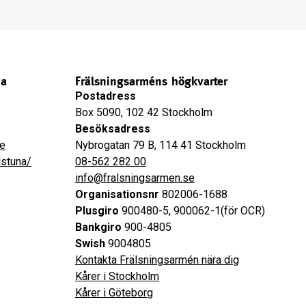
na
Frälsningsarméns högkvarter
Postadress
Box 5090, 102 42 Stockholm
Besöksadress
se
Nybrogatan 79 B, 114 41 Stockholm
lstuna/
08-562 282 00
info@fralsningsarmen.se
Organisationsnr
802006-1688
Plusgiro
900480-5, 900062-1(för OCR)
Bankgiro
900-4805
Swish
9004805
Kontakta Frälsningsarmén nära dig
Kårer i Stockholm
Kårer i Göteborg