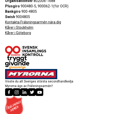
Organisationsnr
802006-1688
Plusgiro
900480-5, 900062-1(för OCR)
Bankgiro
900-4805
Swish
9004805
Kontakta Frälsningsarmén nära dig
Kårer i Stockholm
Kårer i Göteborg
Visste du att Sveriges största secondhandkedja
Myrorna ägs av Frälsningsarmén?