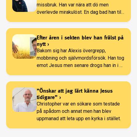
missbruk. Han var nära att dö men
överlevde mirakulöst. En dag bad han till
Gud.
Efter åren i sekten blev han frälst på
nytt
›
Bakom sig har Alexis övergrepp,
mobbning och självmordsförsök. Han tog
emot Jesus men senare drogs han in i en
sekt.
”Önskar att jag lärt känna Jesus
tidigare”
›
Christopher var en sökare som testade
på spådom och annat men han blev
uppmanad att leta upp en kyrka i stället.