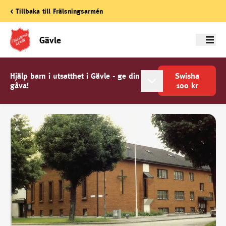
< Tillbaka till Frälsningsarmén
Gävle
Meny
Hjälp barn i utsatthet i Gävle - ge din
Swisha
gåva!
100
kr