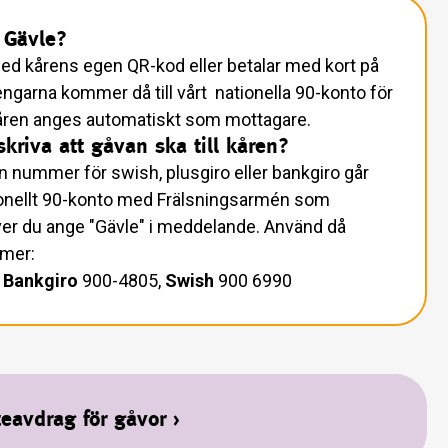
l Gävle?
ed kårens egen QR-kod eller betalar med kort på
garna kommer då till vårt nationella 90-konto för
kåren anges automatiskt som mottagare.
kriva att gåvan ska till kåren?
in nummer för swish, plusgiro eller bankgiro går
tionellt 90-konto med Frälsningsarmén som
er du ange "Gävle" i meddelande. Använd då
mmer:
,
Bankgiro
900-4805,
Swish
900 6990
eavdrag för gåvor
›