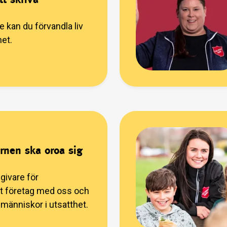
 kan du förvandla liv
het.
barnen ska oroa sig
givare för
tt företag med oss och
r människor i utsatthet.