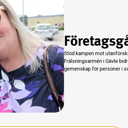
Företagsg
Stöd kampen mot utanförskap
Frälsningsarmén i Gävle bidrar
gemenskap för personer i so