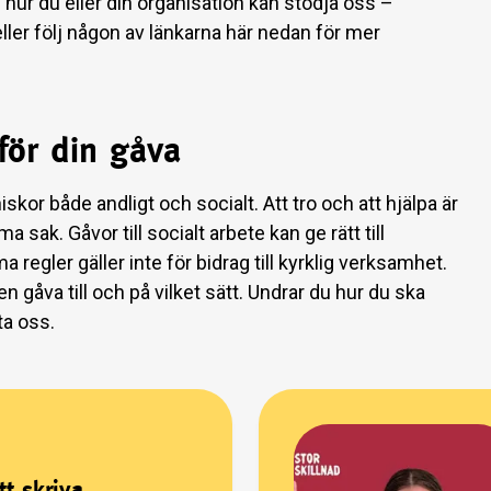
 hur du eller din organisation kan stödja oss –
ller följ någon av länkarna här nedan för mer
för din gåva
skor både andligt och socialt. Att tro och att hjälpa är
 sak. Gåvor till socialt arbete kan ge rätt till
egler gäller inte för bidrag till kyrklig verksamhet.
 en gåva till och på vilket sätt. Undrar du hur du ska
kta oss.
tt skriva