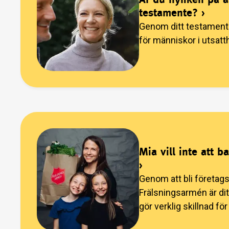
testamente?
›
Genom ditt testamente
för människor i utsatt
Mia vill inte att 
›
Genom att bli företags
Frälsningsarmén är di
gör verklig skillnad fö