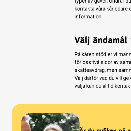
typer av gåvor. Undrar du
kontakta våra kårledare e
information.
Välj ändamål 
På kåren stödjer vi männi
för oss två sidor av samma
skatteavdrag, men samma r
Välj därför vad du vill ge
välja kan du alltid konta
Är du nyfiken på a