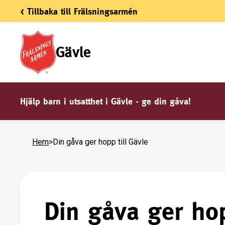
< Tillbaka till Frälsningsarmén
Gävle
Hjälp barn i utsatthet i Gävle - ge din gåva!
Hem
>
Din gåva ger hopp till Gävle
Din gåva ger hop