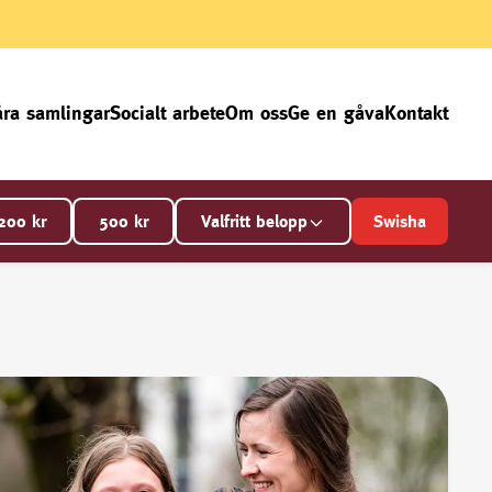
ra samlingar
Socialt arbete
Om oss
Ge en gåva
Kontakt
200
kr
500
kr
Valfritt belopp
Swisha