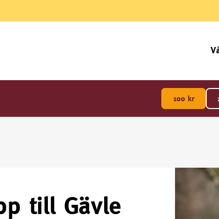
Vå
100
kr
p till Gävle