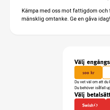
Kämpa med oss mot fattigdom och 
mänsklig omtanke. Ge en gåva idag
Välj engång
100 kr
Du vet väl om att du 
Du behöver isåfall u
Välj betalsät
Swish