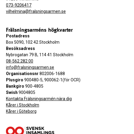
073-9206417
vilhelmina@fralsningsarmen.se
Frälsningsarméns högkvarter
Postadress
Box 5090, 102 42 Stockholm
Besöksadress
Nybrogatan 79 B, 114 41 Stockholm
08-562 282 00
info@fralsningsarmen.se
Organisationsnr
802006-1688
Plusgiro
900480-5, 900062-1(för OCR)
Bankgiro
900-4805
Swish
9004805
Kontakta Frälsningsarmén nära dig
Kårer i Stockholm
Kårer i Göteborg