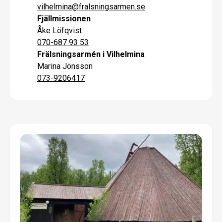
vilhelmina
@
fralsningsarmen.se
Fjällmissionen
Åke Löfqvist
070-687 93 53
Frälsningsarmén i Vilhelmina
Marina Jönsson
073-9206417