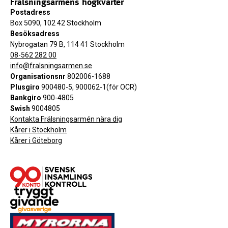
Frälsningsarméns högkvarter
Postadress
Box 5090, 102 42 Stockholm
Besöksadress
Nybrogatan 79 B, 114 41 Stockholm
08-562 282 00
info@fralsningsarmen.se
Organisationsnr
802006-1688
Plusgiro
900480-5, 900062-1(för OCR)
Bankgiro
900-4805
Swish
9004805
Kontakta Frälsningsarmén nära dig
Kårer i Stockholm
Kårer i Göteborg