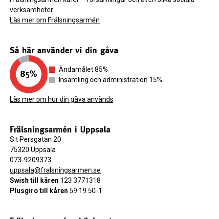
verksamheter.
Läs mer om Frälsningsarmén
Så här använder vi din gåva
Ändamålet 85%
Insamling och administration 15%
Läs mer om hur din gåva används
Frälsningsarmén i Uppsala
S:t Persgatan 20
75320 Uppsala
073-9209373
uppsala@fralsningsarmen.se
Swish till kåren
123 3771318
Plusgiro
till kåren
59 19 50-1