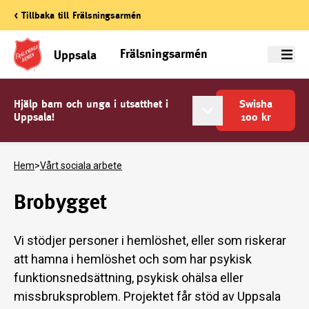
< Tillbaka till Frälsningsarmén
Frälsningsarmén
Uppsala
Meny
Hjälp barn och unga i utsatthet i
Swisha
Uppsala!
100
kr
Hem
>
Vårt sociala arbete
Brobygget
Vi stödjer personer i hemlöshet, eller som riskerar
att hamna i hemlöshet och som har psykisk
funktionsnedsättning, psykisk ohälsa eller
missbruksproblem. Projektet får stöd av Uppsala