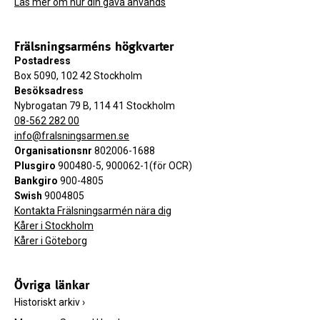
Läs mer om hur din gåva används
Frälsningsarméns högkvarter
Postadress
Box 5090, 102 42 Stockholm
Besöksadress
Nybrogatan 79 B, 114 41 Stockholm
08-562 282 00
info@fralsningsarmen.se
Organisationsnr
802006-1688
Plusgiro
900480-5, 900062-1(för OCR)
Bankgiro
900-4805
Swish
9004805
Kontakta Frälsningsarmén nära dig
Kårer i Stockholm
Kårer i Göteborg
Övriga länkar
Historiskt arkiv
›