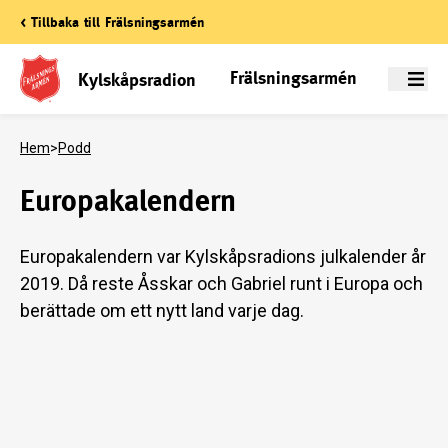
< Tillbaka till Frälsningsarmén
Frälsningsarmén
Kylskåpsradion
Meny
Hem
>
Podd
Europakalendern
Europakalendern var Kylskåpsradions julkalender år
2019. Då reste Åsskar och Gabriel runt i Europa och
berättade om ett nytt land varje dag.