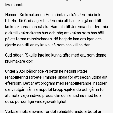
livsmönster.
Namnet Krukmakarens Hus hämtar vi från Jeremia bok i
bibeln; där Gud säger till Jeremia att han ska gå ned till
krukmakarens hus så ska Han tala till Jeremia där: Jeremia
gick till krukmakaren hus och såg att krukan som han höll
på att forma misslyckades, då började han om igen och
gjorde den till en ny kruka, så som han vill ha den.
Gud säger: "Skulle inte jag kunna göra med er... som denne
krukmakare gör."
Under 2024 påbörjade vi detta helhetsinriktade
rehabiliteringsarbete i mindre skala för att sedan utöka allt
eftersom. Det är ett program med rehabiliterande insatser
där vi utgår från samspelet kropp-själ-ande och går in för
att möta varje individ precis där den är just nu med hela
dess personliga vardagsverklighet.
Verksamhetsansvarig för det rehabiliterande arbetet är