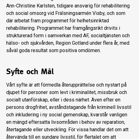
Ann-Christine Karlsten, tidigare ansvarig för rehabilitering
och social omsorg vid Frälsningsarmén Visby, och som
där arbetat fram programmet för helhetsinriktad
rehabilitering. Programmet har framgångsrikt drivits i
strukturerad form i samverkan med AF, socialtjänsten och
hälso- och sjukvården, Region Gotland under flera år, med
såväl goda resultat som positiva omdömen.
Syfte och Mål
Vårt syfte är att förmedla återupprättelse och nystart på
djupet för personer som levt i kriminalitet, missbruk och
socialt utanförskap, eller i dess närhet. Även efter en
persons drogfrihet, avståndstagande från kriminell livsstil
och inkludering i ny social gemenskap, kvarstår vanligen
en mängd eftersatta livsområden i behov av reparation,
återtagande eller utveckling. För vissa handlar det om att
återvända till en sundare livsstil, för flertalet om att