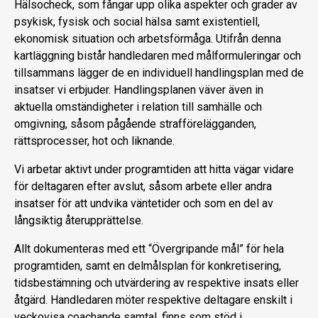
Hälsocheck, som fångar upp olika aspekter och grader av
psykisk, fysisk och social hälsa samt existentiell,
ekonomisk situation och arbetsförmåga. Utifrån denna
kartläggning bistår handledaren med målformuleringar och
tillsammans lägger de en individuell handlingsplan med de
insatser vi erbjuder. Handlingsplanen väver även in
aktuella omständigheter i relation till samhälle och
omgivning, såsom pågående strafförelägganden,
rättsprocesser, hot och liknande.
Vi arbetar aktivt under programtiden att hitta vägar vidare
för deltagaren efter avslut, såsom arbete eller andra
insatser för att undvika väntetider och som en del av
långsiktig återupprättelse.
Allt dokumenteras med ett “Övergripande mål” för hela
programtiden, samt en delmålsplan för konkretisering,
tidsbestämning och utvärdering av respektive insats eller
åtgärd. Handledaren möter respektive deltagare enskilt i
veckovisa coachande samtal, finns som stöd i