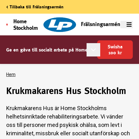
< Tillbaka till Frälsningsarmén
Home
Frälsningsarmén
Meny
Stockholm
Swisha
Ge en gåva till socialt arbete på Home!
100
kr
Hem
Krukmakarens Hus Stockholm
Krukmakarens Hus är Home Stockholms
helhetsinriktade rehabiliteringsarbete. Vi vänder
oss till personer med psykisk ohälsa, som levt i
kriminalitet, missbruk eller socialt utanförskap och