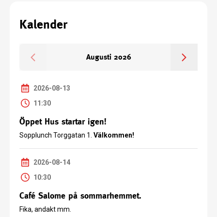
Kalender
Augusti 2026
2026-08-13
2026-09-05
11:30
18:00
Öppet Hus startar igen!
Sommarhemskväll
Sopplunch Torggatan 1.
18:00 Drop-in-fika
Välkommen!
19:00
Öppna Kören
2026-08-14
10:30
Café Salome på sommarhemmet.
Fika, andakt mm.