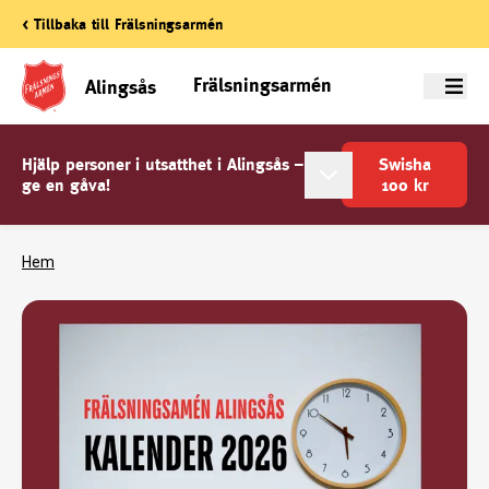
< Tillbaka till Frälsningsarmén
Frälsningsarmén
Alingsås
Meny
Hjälp personer i utsatthet i Alingsås –
Swisha
ge en gåva!
100
kr
Hem