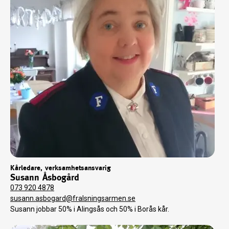
Kårledare, verksamhetsansvarig
Susann Åsbogård
073 920 4878
susann.asbogard@fralsningsarmen.se
Susann jobbar 50% i Alingsås och 50% i Borås kår.