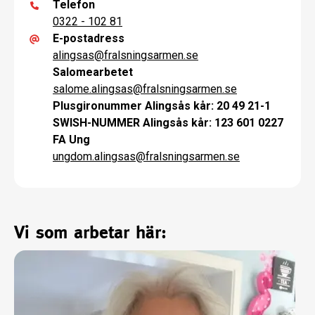
Telefon
0322 - 102 81
E-postadress
alingsas
@
fralsningsarmen.se
Salomearbetet
salome.alingsas
@
fralsningsarmen.se
Plusgironummer Alingsås kår: 20 49 21-1
SWISH-NUMMER Alingsås kår: 123 601 0227
FA Ung
ungdom.alingsas
@
fralsningsarmen.se
Vi som arbetar här: