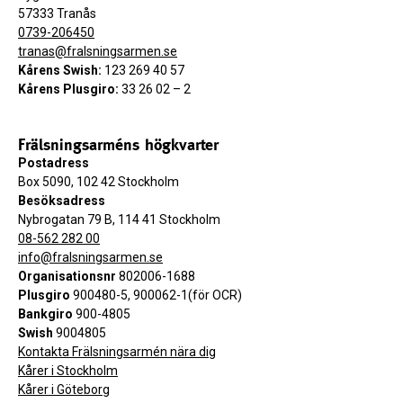
57333 Tranås
0739-206450
tranas@fralsningsarmen.se
Kårens Swish:
123 269 40 57
Kårens Plusgiro:
33 26 02 – 2
Frälsningsarméns högkvarter
Postadress
Box 5090, 102 42 Stockholm
Besöksadress
Nybrogatan 79 B, 114 41 Stockholm
08-562 282 00
info@fralsningsarmen.se
Organisationsnr
802006-1688
Plusgiro
900480-5, 900062-1(för OCR)
Bankgiro
900-4805
Swish
9004805
Kontakta Frälsningsarmén nära dig
Kårer i Stockholm
Kårer i Göteborg