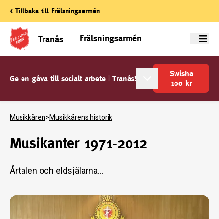
< Tillbaka till Frälsningsarmén
Frälsningsarmén
Tranås
Meny
Swisha
Ge en gåva till socialt arbete i Tranås!
100
kr
Musikkåren
>
Musikkårens historik
Musikanter 1971-2012
Årtalen och eldsjälarna...