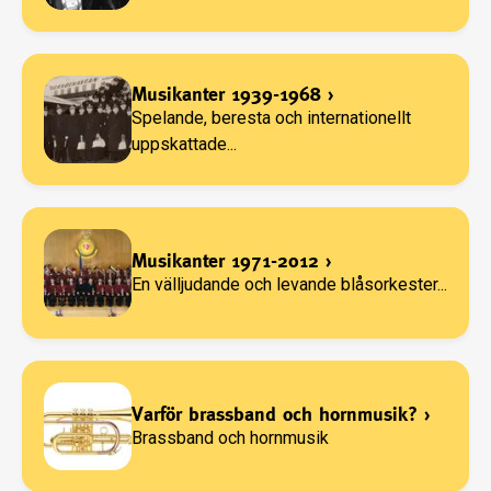
Musikanter 1939-1968
›
Spelande, beresta och internationellt
uppskattade...
Musikanter 1971-2012
›
En välljudande och levande blåsorkester...
Varför brassband och hornmusik?
›
Brassband och hornmusik