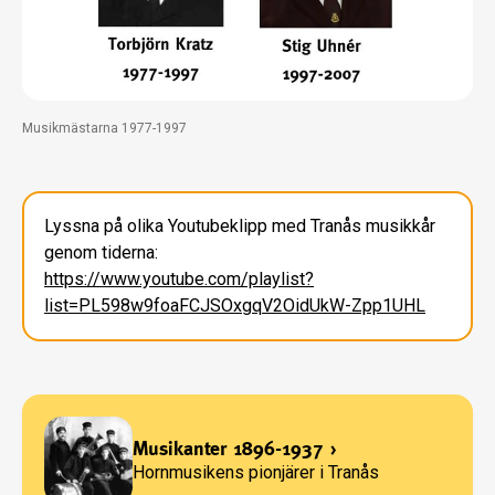
Musikmästarna 1977-1997
Lyssna på olika Youtubeklipp med Tranås musikkår
genom tiderna:
https://www.youtube.com/playlist?
list=PL598w9foaFCJSOxgqV2OidUkW-Zpp1UHL
Musikanter 1896-1937
›
Hornmusikens pionjärer i Tranås