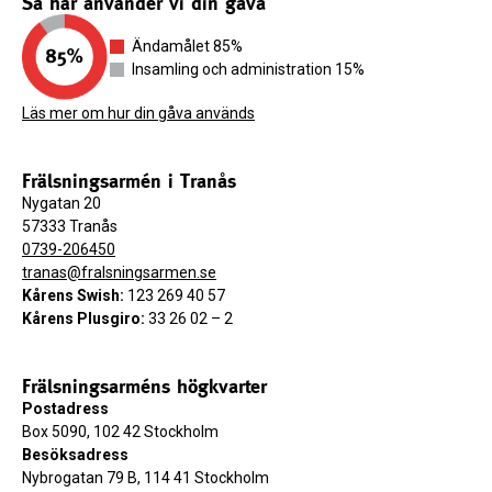
Så här använder vi din gåva
Ändamålet 85%
Insamling och administration 15%
Läs mer om hur din gåva används
Frälsningsarmén i Tranås
Nygatan 20
57333 Tranås
0739-206450
tranas@fralsningsarmen.se
Kårens Swish:
123 269 40 57
Kårens Plusgiro:
33 26 02 – 2
Frälsningsarméns högkvarter
Postadress
Box 5090, 102 42 Stockholm
Besöksadress
Nybrogatan 79 B, 114 41 Stockholm