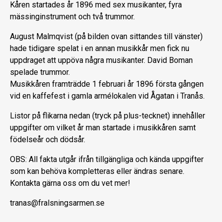
Kåren startades år 1896 med sex musikanter, fyra
mässinginstrument och två trummor.
August Malmqvist (på bilden ovan sittandes till vänster)
hade tidigare spelat i en annan musikkår men fick nu
uppdraget att uppöva några musikanter. David Boman
spelade trummor.
Musikkåren framträdde 1 februari år 1896 första gången
vid en kaffefest i gamla armélokalen vid Ågatan i Tranås.
Listor på flikarna nedan (tryck på plus-tecknet) innehåller
uppgifter om vilket år man startade i musikkåren samt
födelseår och dödsår.
OBS: All fakta utgår ifrån tillgängliga och kända uppgifter
som kan behöva kompletteras eller ändras senare.
Kontakta gärna oss om du vet mer!
tranas@fralsningsarmen.se