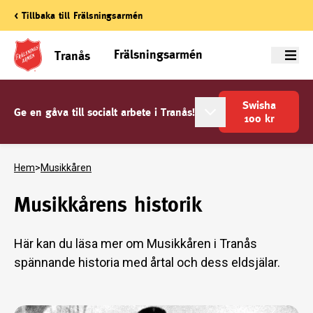
< Tillbaka till Frälsningsarmén
Frälsningsarmén
Tranås
Meny
Swisha
Ge en gåva till socialt arbete i Tranås!
100
kr
Hem
>
Musikkåren
Musikkårens historik
Här kan du läsa mer om Musikkåren i Tranås
spännande historia med årtal och dess eldsjälar.