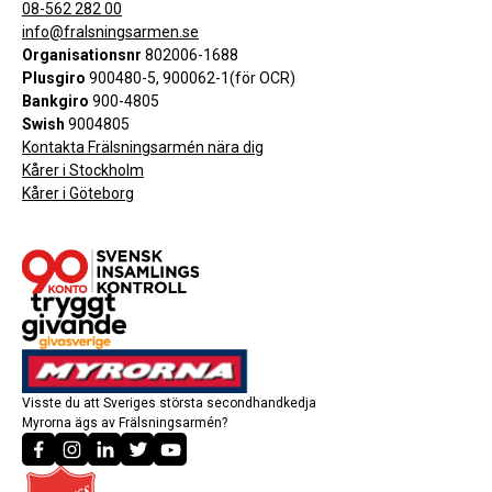
08-562 282 00
info@fralsningsarmen.se
Organisationsnr
802006-1688
Plusgiro
900480-5, 900062-1(för OCR)
Bankgiro
900-4805
Swish
9004805
Kontakta Frälsningsarmén nära dig
Kårer i Stockholm
Kårer i Göteborg
Visste du att Sveriges största secondhandkedja
Myrorna ägs av Frälsningsarmén?