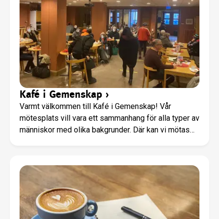
Kafé i Gemenskap
›
Varmt välkommen till Kafé i Gemenskap! Vår
mötesplats vill vara ett sammanhang för alla typer av
människor med olika bakgrunder. Där kan vi mötas
tillsammans och finna en varm gemenskap. Vi vill
erbjuda ett medmänskligt forum med ömsesidig
respekt för varandra.Delta gärna i vår samling kl.
10.30 där vi delar sång och Guds ord för vägledning
och styrka i vardagen. Vi har öppet måndag till
fredag kl. 9–12, om inget annat meddelas.