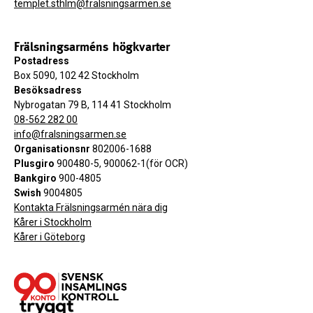
templet.sthlm@fralsningsarmen.se
Frälsningsarméns högkvarter
Postadress
Box 5090, 102 42 Stockholm
Besöksadress
Nybrogatan 79 B, 114 41 Stockholm
08-562 282 00
info@fralsningsarmen.se
Organisationsnr
802006-1688
Plusgiro
900480-5, 900062-1(för OCR)
Bankgiro
900-4805
Swish
9004805
Kontakta Frälsningsarmén nära dig
Kårer i Stockholm
Kårer i Göteborg