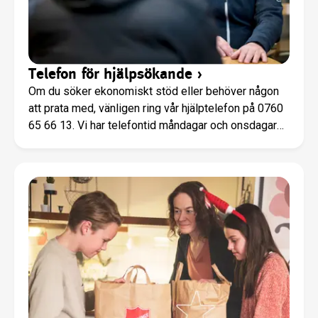
Telefon för hjälpsökande
›
Om du söker ekonomiskt stöd eller behöver någon
att prata med, vänligen ring vår hjälptelefon på 0760
65 66 13. Vi har telefontid måndagar och onsdagar
kl. 10-12. Då kan vi boka en tid för ett möte.För
ekonomiskt stöd behöver vi ditt familjebevis och
utdrag från dina bankkonton för de senaste två
månaderna. Vi kan även erbjuda tid för samtal.