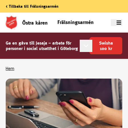
< Tillbaka till Frälsningsarmén
Frälsningsarmén
Östra kåren
Meny
Ge en gåva till Jesaja – arbete för
Swisha
personer i social utsatthet i Göteborg
100
kr
Hem