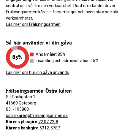
central del i vår tro och verksamhet. Runt om i landet driver
Frälsningsarmén kårer – församlingar och även olika sociala
verksamheter.
Läs mer om Frälsningsarmén
Så här använder vi din gåva
Ändamålet 85%
Insamling och administration 15%
Läs mer om hur din gåva används
Frälsningsarmén Östra kåren
S:t Pauligatan 1
41660 Göteborg
031-195808
ostra.karen@fralsningsarmen.se
Kårens plusgiro
72 07 22-8
Kårens bankgiro
5312-5787