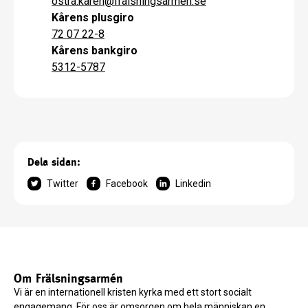
ostra.karen
@
fralsningsarmen.se
Kårens plusgiro
72 07 22-8
Kårens bankgiro
5312-5787
Dela sidan:
Twitter
Facebook
Linkedin
Om Frälsningsarmén
Vi är en internationell kristen kyrka med ett stort socialt
engagemang. För oss är omsorgen om hela människan en