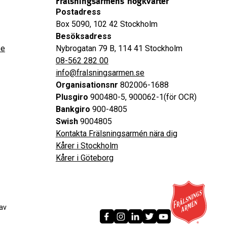
Frälsningsarméns högkvarter
Postadress
Box 5090, 102 42 Stockholm
Besöksadress
se
Nybrogatan 79 B, 114 41 Stockholm
08-562 282 00
info@fralsningsarmen.se
Organisationsnr
802006-1688
Plusgiro
900480-5, 900062-1(för OCR)
Bankgiro
900-4805
Swish
9004805
Kontakta Frälsningsarmén nära dig
Kårer i Stockholm
Kårer i Göteborg
av