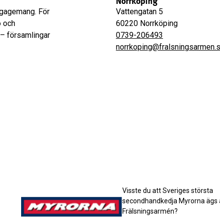
Norrköping
engagemang. För
Vattengatan 5
o och
60220 Norrköping
 – församlingar
0739-206493
norrkoping@fralsningsarmen.
Visste du att Sveriges största
secondhandkedja Myrorna ägs 
Frälsningsarmén?