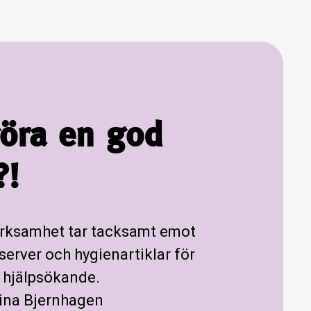
göra en god
?!
erksamhet tar tacksamt emot
server och hygienartiklar för
a hjälpsökande.
tina Bjernhagen