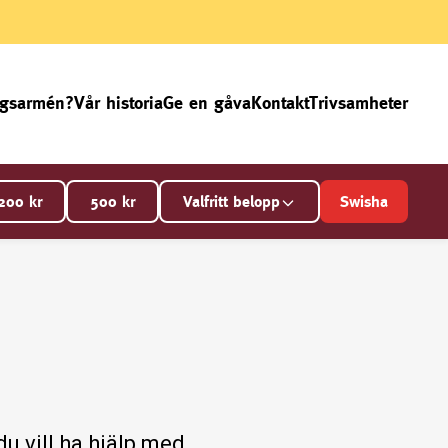
ngsarmén?
Vår historia
Ge en gåva
Kontakt
Trivsamheter
200
kr
500
kr
Valfritt belopp
Swisha
u vill ha hjälp med