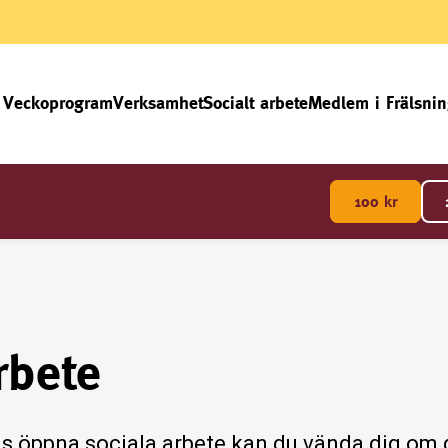
Veckoprogram
Verksamhet
Socialt arbete
Medlem i Frälsni
100
kr
rbete
s öppna sociala arbete kan du vända dig om d