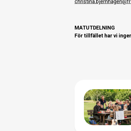
christina.bjernhagen@f
MATUTDELNING
För tillfället har vi in