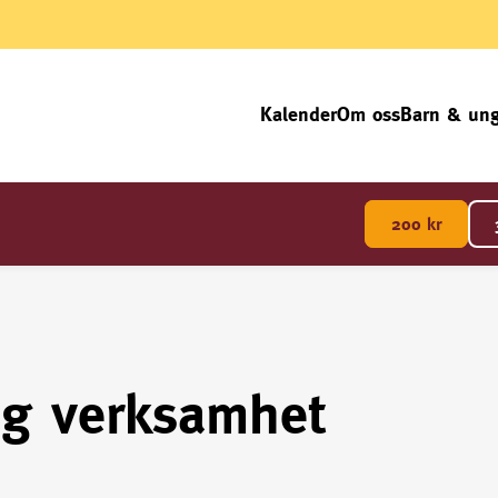
Kalender
Om oss
Barn & un
200
kr
ig verksamhet