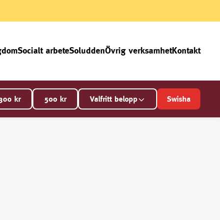
gdom
Socialt arbete
Soludden
Övrig verksamhet
Kontakt
300
kr
500
kr
Valfritt belopp
Swisha