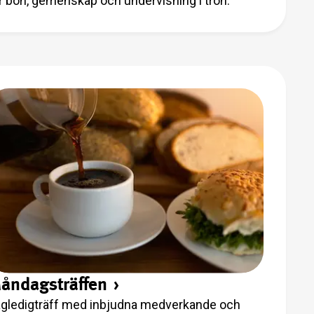
r bön, gemenskap och undervisning i tron.
åndagsträffen
›
gledigträff med inbjudna medverkande och