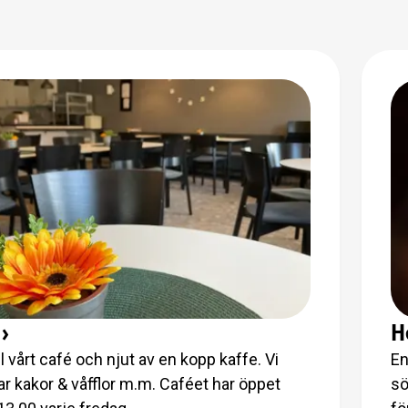
›
H
l vårt café och njut av en kopp kaffe. Vi
En
ar kakor & våfflor m.m. Caféet har öppet
sö