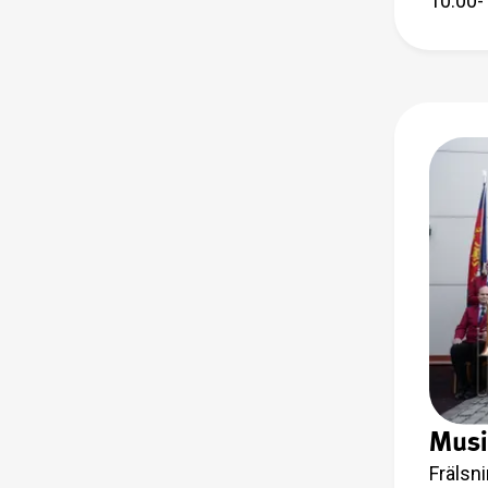
10.00-
Musi
Frälsn