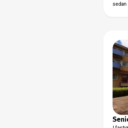
sedan 
Seni
I fast