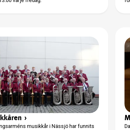
13.00 varje fredag.
fö
kkåren
›
M
ingsarméns musikkår i Nässjö har funnits
Da