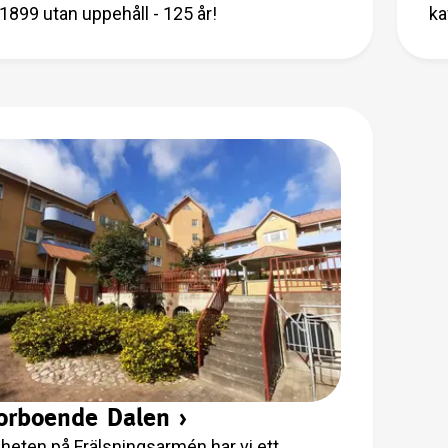
1899 utan uppehåll - 125 år!
ka
orboende Dalen
›
igheten på Frälsningsarmén har vi ett