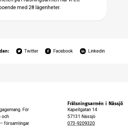
boende med 28 lägenheter.
idan:
Twitter
Facebook
Linkedin
Frälsningsarmén i Nässjö
engagemang. För
Kapellgatan 14
o och
57131 Nässjö
 – församlingar
073-9209320