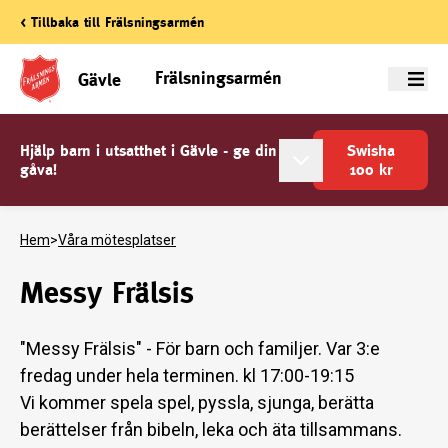
< Tillbaka till Frälsningsarmén
Frälsningsarmén
Gävle
Meny
Hjälp barn i utsatthet i Gävle - ge din
Swisha
gåva!
100
kr
Hem
>
Våra mötesplatser
Messy Frälsis
"Messy Frälsis" - För barn och familjer. Var 3:e
fredag under hela terminen. kl 17:00-19:15
Vi kommer spela spel, pyssla, sjunga, berätta
berättelser från bibeln, leka och äta tillsammans.