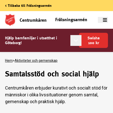
< Tillbaka till Frälsningsarmén
Frälsningsarmén
Centrumkåren
Meny
Hjälp barnfamiljer i utsatthet i
Swisha
Göteborg!
100
kr
Hem
>
Aktiviteter och gemenskap
Samtalsstöd och social hjälp
Centrumkåren erbjuder kurativt och socialt stöd för
människor i olika livssituationer genom samtal,
gemenskap och praktisk hjälp.