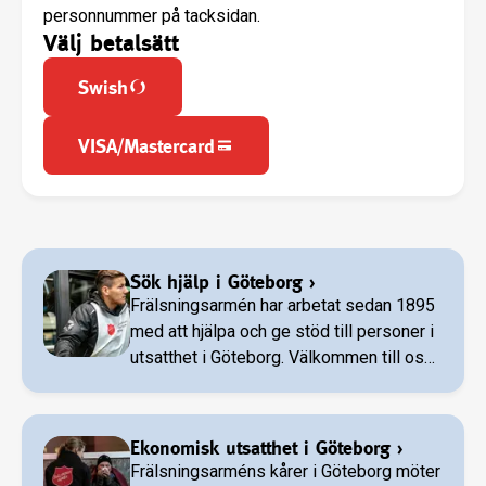
personnummer på tacksidan.
Välj betalsätt
Swish
VISA/Mastercard
Sök hjälp i Göteborg
›
Frälsningsarmén har arbetat sedan 1895
med att hjälpa och ge stöd till personer i
utsatthet i Göteborg. Välkommen till oss
för att söka hjälp eller bidra till vårt
sociala arbete.
Ekonomisk utsatthet i Göteborg
›
Frälsningsarméns kårer i Göteborg möter