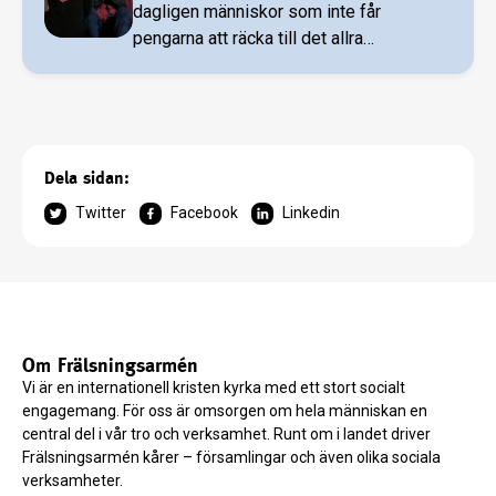
dagligen människor som inte får
pengarna att räcka till det allra
nödvändigaste. Hemlösheten minskar
något, men är fortfarandet ett stort
problem. Klyftan mellan fattiga och rika
har ökat.
Dela sidan:
Twitter
Facebook
Linkedin
Om Frälsningsarmén
Vi är en internationell kristen kyrka med ett stort socialt
engagemang. För oss är omsorgen om hela människan en
central del i vår tro och verksamhet. Runt om i landet driver
Frälsningsarmén kårer – församlingar och även olika sociala
verksamheter.