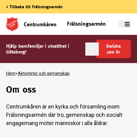
< Tillbaka till Frälsningsarmén
Frälsningsarmén
Centrumkåren
Meny
Hjälp barnfamiljer i utsatthet i
Swisha
Göteborg!
100
kr
Hem
>
Aktiviteter och gemenskap
Om oss
Centrumkåren är en kyrka och församling inom
Frälsningsarmén där tro, gemenskap och socialt
engagemang möter människor i alla åldrar.