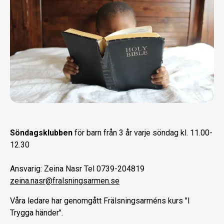
Söndagsklubben
för barn från 3 år varje söndag kl. 11.00-
12.30
Ansvarig: Zeina Nasr Tel 0739-204819
zeina.nasr@fralsningsarmen.se
Våra ledare har genomgått Frälsningsarméns kurs "I
Trygga händer".