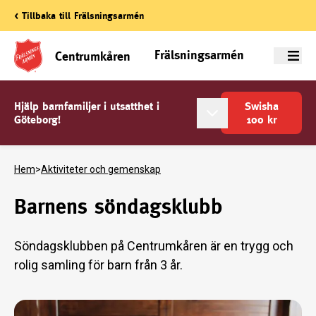
< Tillbaka till Frälsningsarmén
Frälsningsarmén
Centrumkåren
Meny
Hjälp barnfamiljer i utsatthet i
Swisha
Göteborg!
100
kr
Hem
>
Aktiviteter och gemenskap
Barnens söndagsklubb
Söndagsklubben på Centrumkåren är en trygg och
rolig samling för barn från 3 år.