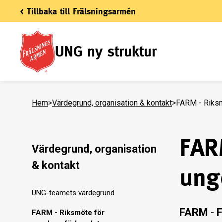
< Tillbaka till Frälsningsarmén
UNG ny struktur
Hem
>
Värdegrund, organisation & kontakt
>
FARM - Riks
FAR
Värdegrund, organisation
& kontakt
ung
UNG-teamets värdegrund
FARM
-
FARM - Riksmöte för