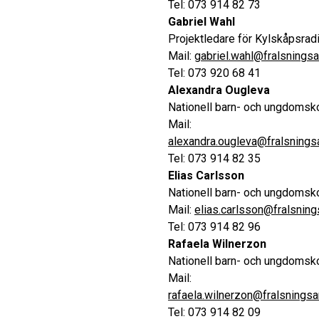
Tel: 073 914 82 73
Gabriel Wahl
Projektledare för Kylskåpsrad
Mail:
gabriel.wahl@fralsnings
Tel: 073 920 68 41
Alexandra Ougleva
Nationell barn- och ungdomsk
Mail:
alexandra.ougleva@fralsning
Tel: 073 914 82 35
Elias Carlsson
Nationell barn- och ungdomsk
Mail:
elias.carlsson@fralsnin
Tel: 073 914 82 96
Rafaela Wilnerzon
Nationell barn- och ungdomsk
Mail:
rafaela.wilnerzon@fralsnings
Tel: 073 914 82 09