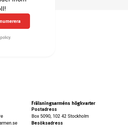
ll!
enumerera
policy.
Frälsningsarméns högkvarter
Postadress
re
Box 5090, 102 42 Stockholm
sarmen.se
Besöksadress