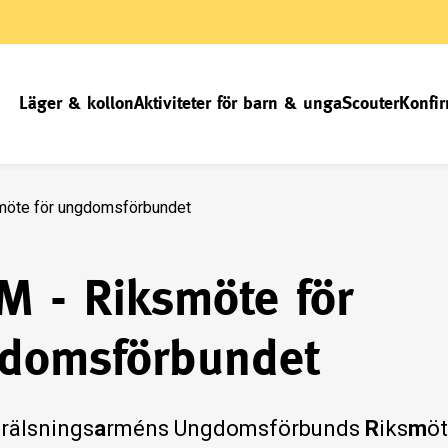
Läger & kollon
Aktiviteter för barn & unga
Scouter
Konfir
möte för ungdomsförbundet
M - Riksmöte för
domsförbundet
F
rälsnings
a
rméns Ungdomsförbunds
R
iks
m
öt