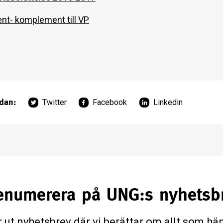
t- komplement till VP
idan:
Twitter
Facebook
Linkedin
enumerera på UNG:s nyhetsb
r ut nyhetsbrev där vi berättar om allt som h