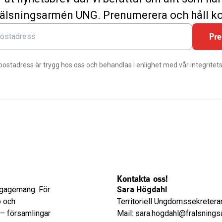
älsningsarmén UNG. Prenumerera och håll ko
Pr
postadress är trygg hos oss och behandlas i enlighet med vår integritets
Kontakta oss!
engagemang. För
Sara Högdahl
o och
Territoriell Ungdomssekretera
 – församlingar
Mail: sara.hogdahl@fralsning