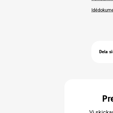
Idédokumen
Dela s
Pr
Vi skicka