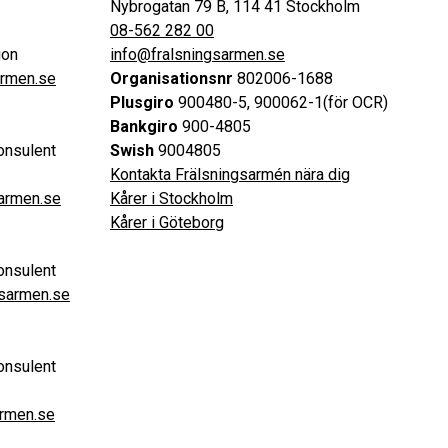
Nybrogatan 79 B, 114 41 Stockholm
08-562 282 00
ion
info@fralsningsarmen.se
armen.se
Organisationsnr
802006-1688
Plusgiro
900480-5, 900062-1(för OCR)
Bankgiro
900-4805
onsulent
Swish
9004805
Kontakta Frälsningsarmén nära dig
sarmen.se
Kårer i Stockholm
Kårer i Göteborg
onsulent
gsarmen.se
onsulent
armen.se