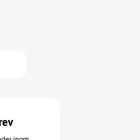
rev
änder inom