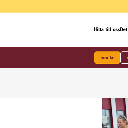
Hitta till oss
Det
100
kr