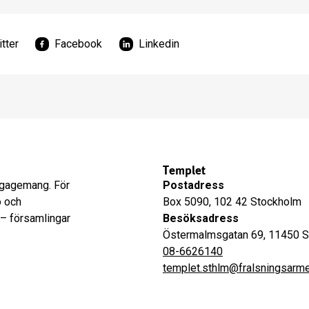
tter
Facebook
Linkedin
Templet
engagemang. För
Postadress
o och
Box 5090, 102 42 Stockholm
 – församlingar
Besöksadress
Östermalmsgatan 69, 11450 
08-6626140
templet.sthlm@fralsningsarm