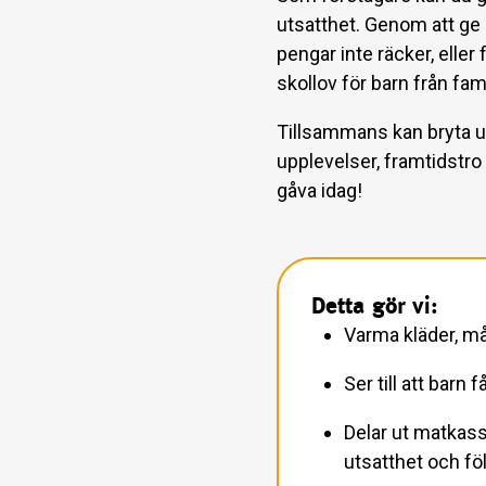
utsatthet. Genom att ge e
pengar inte räcker, eller 
skollov för barn från fami
Tillsammans kan bryta 
upplevelser, framtidstro
gåva idag!
Detta gör vi:
Varma kläder, må
Ser till att barn
Delar ut matkassa
utsatthet och föl