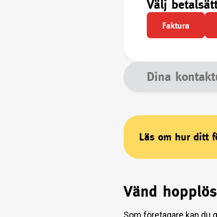
Välj betalsät
Faktura
Dina kontakt
Läs om hur ditt 
Vänd hopplösh
Som företagare kan du gö