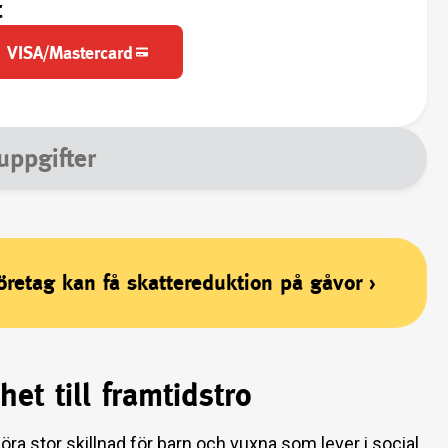
t
VISA/Mastercard
uppgifter
företag kan få skattereduktion på gåvor
›
et till framtidstro
ra stor skillnad för barn och vuxna som lever i social