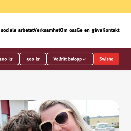
 sociala arbetet
Verksamhet
Om oss
Ge en gåva
Kontakt
200
kr
500
kr
Valfritt belopp
Swisha