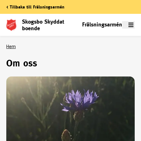
< Tillbaka till Frälsningsarmén
Skogsbo Skyddat
Frälsningsarmén
Meny
boende
Hem
Om oss